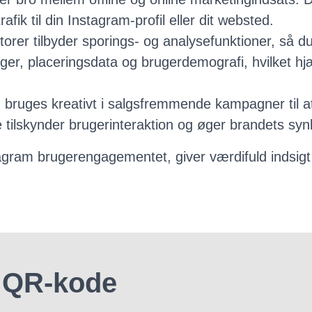
afik til din Instagram-profil eller dit websted.
er tilbyder sporings- og analysefunktioner, så du
ger, placeringsdata og brugerdemografi, hvilket hj
ges kreativt i salgsfremmende kampagner til at ti
te tilskynder brugerinteraktion og øger brandets sy
agram brugerengagementet, giver værdifuld indsigt
 QR-kode