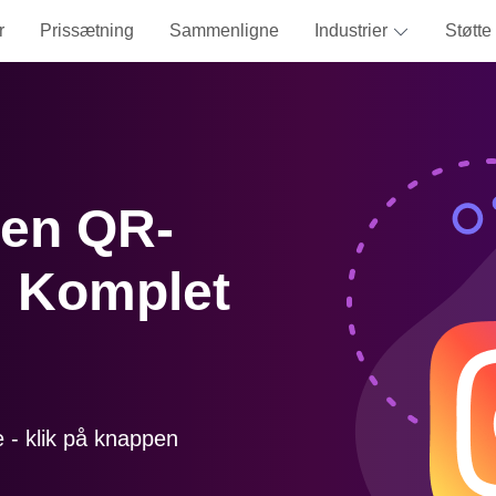
r
Prissætning
Sammenligne
Industrier
Støtte
 en QR-
: Komplet
de - klik på knappen