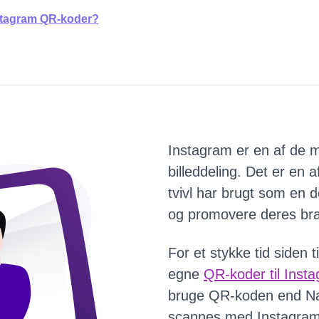
nstagram QR-koder?
Instagram er en af ​​de
billeddeling. Det er en a
tvivl har brugt som en d
og promovere deres bra
For et stykke tid siden 
egne
QR-koder til Insta
bruge QR-koden end Nav
scannes med Instagram