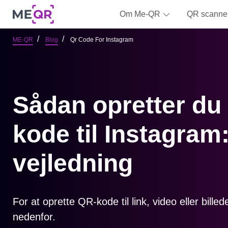
Om Me-QR
QR scanne
ME-QR
Blog
Qr Code For Instagram
Sådan opretter du
kode til Instagram
vejledning
For at oprette QR-kode til link, video eller bille
nedenfor.