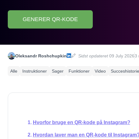
GENERER QR-KODE
Oleksandr Roshchupkin
Sidst opdateret
09 July 2026
3 
Alle
Instruktioner
Sager
Funktioner
Video
Succeshistorie
Hvorfor bruge en QR-kode på Instagram?
Hvordan laver man en QR-kode til Instagram