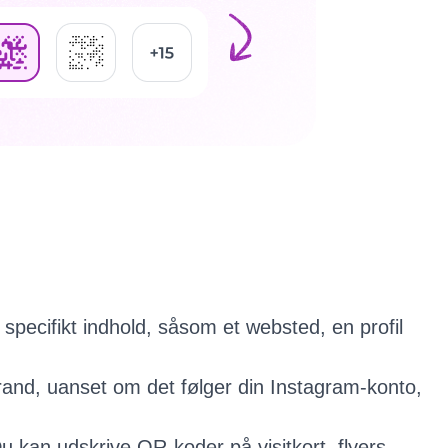
specifikt indhold, såsom et websted, en profil
and, uanset om det følger din Instagram-konto,
u kan udskrive QR-koder på visitkort, flyers,