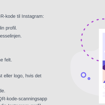
 QR-kode til Instagram:
n profil.
esselinjen.
 felt.
t eller logo, hvis det
de.
QR-kode-scanningsapp