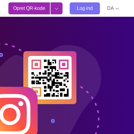
Opret QR-kode
Log ind
DA