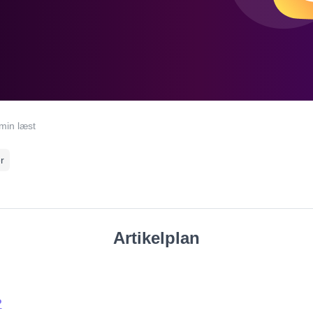
min læst
r
Artikelplan
?