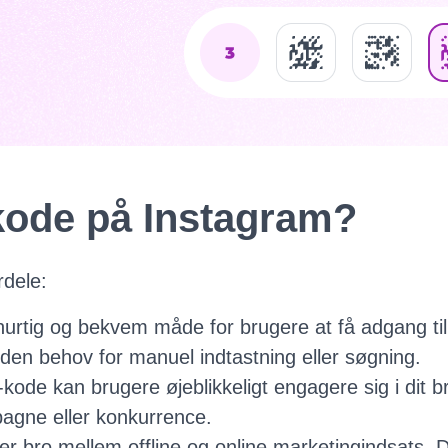
kode på Instagram?
rdele:
urtig og bekvem måde for brugere at få adgang til 
uden behov for manuel indtastning eller søgning.
e kan brugere øjeblikkeligt engagere sig i dit br
pagne eller konkurrence.
ger bro mellem offline og online marketingindsats. D