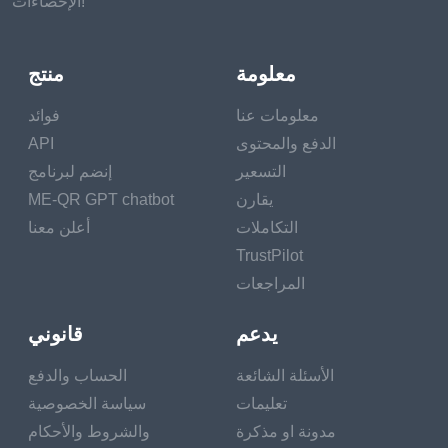
الإحصاءات!
معلومة
منتج
معلومات عنا
فوائد
الدفع والمحتوى
API
التسعير
إنضم لبرنامج
يقارن
ME-QR GPT chatbot
التكاملات
أعلن معنا
TrustPilot
المراجعات
يدعم
قانوني
الأسئلة الشائعة
الحساب والدفع
تعليمات
سياسة الخصوصية
مدونة او مذكرة
والشروط والأحكام