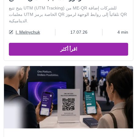
يتيح تتبع UTM (UTM Tracking) من ME-QR للشركات إضافة
معلمات UTM الخاصة برمز QR تلقائياً إلى روابط الوجهة لرموز QR
الديناميكية.
I. Melnychuk
17.07.26
4 min
اقرأ أكثر