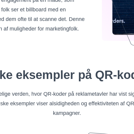
til engagement på en måde, som
folk ser et billboard med en
d dem ofte til at scanne det. Denne
af ​​muligheder for marketingfolk.
ske eksempler på QR-kod
elige verden, hvor QR-koder på reklametavler har vist si
ke eksempler viser alsidigheden og effektiviteten af ​​QR
kampagner.