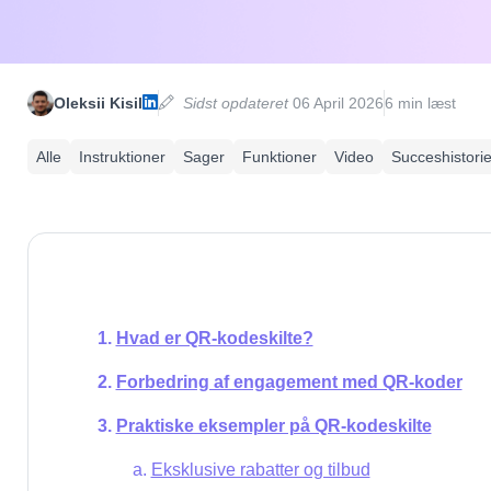
Oleksii Kisil
Sidst opdateret
06 April 2026
6 min læst
Alle
Instruktioner
Sager
Funktioner
Video
Succeshistorie
Hvad er QR-kodeskilte?
Forbedring af engagement med QR-koder
Praktiske eksempler på QR-kodeskilte
Eksklusive rabatter og tilbud