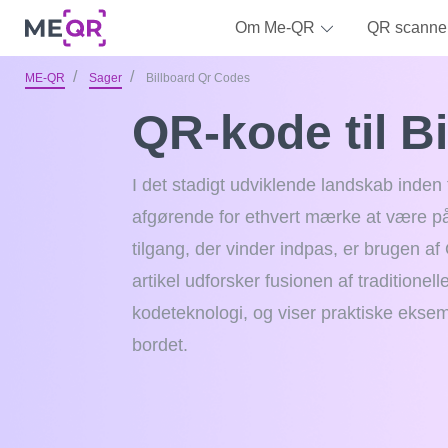
Om Me-QR
QR scanne
ME-QR
Sager
Billboard Qr Codes
QR-kode til B
I det stadigt udviklende landskab inden
afgørende for ethvert mærke at være på
tilgang, der vinder indpas, er brugen af
artikel udforsker fusionen af ​​traditio
kodeteknologi, og viser praktiske eksemp
bordet.