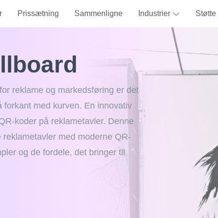
r
Prissætning
Sammenligne
Industrier
Støtte
illboard
 for reklame og markedsføring er det
 forkant med kurven. En innovativ
 ​​QR-koder på reklametavler. Denne
nelle reklametavler med moderne QR-
ler og de fordele, det bringer til