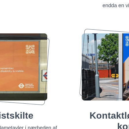
endda en vir
istskilte
Kontaktl
ko
ametavler i nærheden af ​​