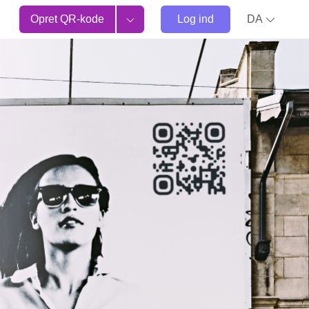
Opret QR-kode
Log ind
DA