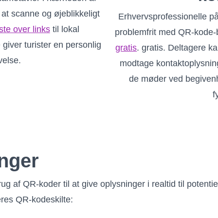
 at scanne og øjeblikkeligt
Erhvervsprofessionelle p
ste over links
til lokal
problemfrit med QR-kode-bi
 giver turister en personlig
gratis
. gratis. Deltagere k
velse.
modtage kontaktoplysninge
de møder ved begivenhe
f
inger
 af QR-koder til at give oplysninger i realtid til potentie
eres QR-kodeskilte: