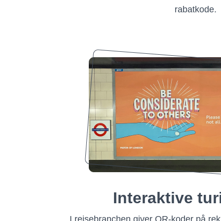
rabatkode.
Interaktive tur
I rejsebranchen giver QR-koder på rekl