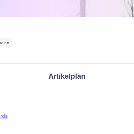
halen
Artikelplan
ards