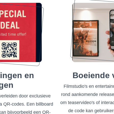
tingen en
Boeiende v
ngen
Filmstudio's en entertai
rond aankomende releas
verleiden door exclusieve
om teaservideo's of intera
ia QR-codes. Een billboard
de code kan gebruiker
kan bijvoorbeeld een QR-