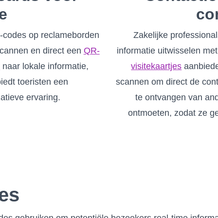
e
co
R-codes op reclameborden
Zakelijke professiona
 scannen en direct een
QR-
informatie uitwisselen me
s
naar lokale informatie,
visitekaartjes
aanbiede
iedt toeristen een
scannen om direct de cont
atieve ervaring.
te ontvangen van and
ontmoeten, zodat ze ge
es