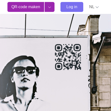
QR-code maken
Log in
NL