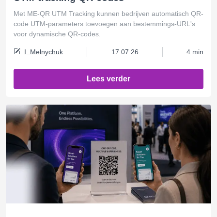
Met ME-QR UTM Tracking kunnen bedrijven automatisch QR-
code UTM-parameters toevoegen aan bestemmings-URL's
voor dynamische QR-codes.
I. Melnychuk
17.07.26
4 min
Lees verder