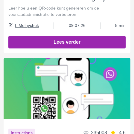
Leer hoe u een QR-code kunt genereren om de
voorraadadministratie te verbeteren
I. Melnychuk
09.07.26
5 min
Lees verder
235008
4.6
Instructions