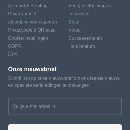
Account & Betaling
Veelgestelde vragen
Privacybeleid
Instructies
algemene voorwaarden
Blog
Privacybeleid QR-scan
Video
Cookie-instellingen
Succesverhalen
GDPR
Helpcentrum
DPA
Onze nieuwsbrief
Schrijf u in op onze nieuwsbrief om ons laatste nieuws
en speciale aanbiedingen te ontvangen.