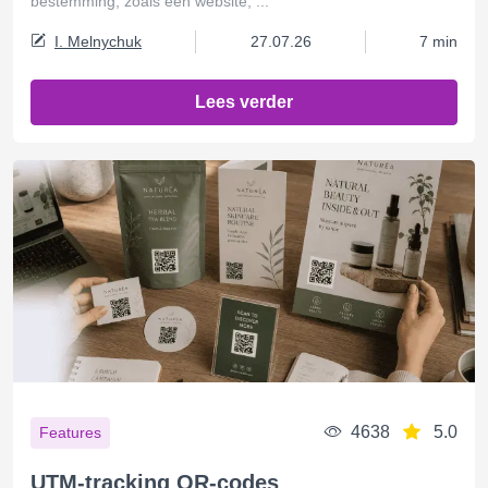
bestemming, zoals een website, ...
I. Melnychuk
27.07.26
7 min
Lees verder
4638
5.0
Features
UTM-tracking QR-codes