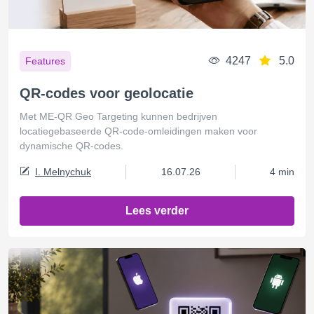
4247
5.0
Features
QR-codes voor geolocatie
Met ME-QR Geo Targeting kunnen bedrijven
locatiegebaseerde QR-code-omleidingen maken voor
dynamische QR-codes.
I. Melnychuk
16.07.26
4 min
Lees verder