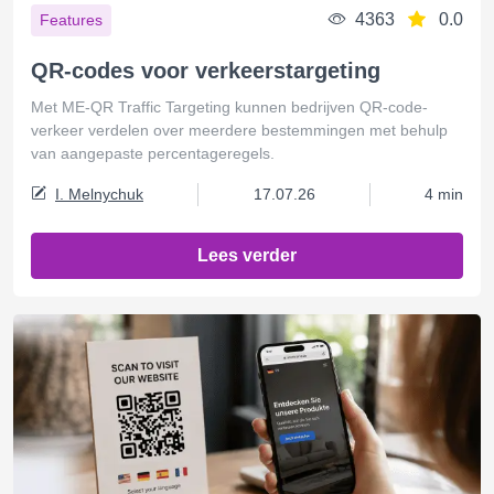
4363
0.0
Features
QR-codes voor verkeerstargeting
Met ME-QR Traffic Targeting kunnen bedrijven QR-code-
verkeer verdelen over meerdere bestemmingen met behulp
van aangepaste percentageregels.
I. Melnychuk
17.07.26
4 min
Lees verder