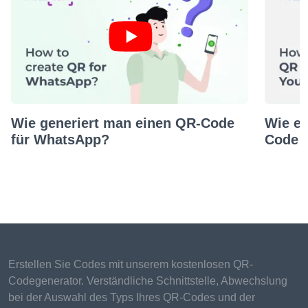
Wie generiert man einen QR-Code
Wie er
für WhatsApp?
Code f
Erstellen Sie Codes mit unserem kostenlosen QR-
Codegenerator. Verständliche Schnittstelle, Abwechslung
bei der Auswahl des Typs Ihres QR-Codes und der