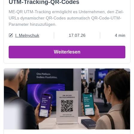
UTM-Tracking-QR-Codes
ME-QR UTM-Tracking ermöglicht es Unternehmen, den Ziel-
URLs dynamischer QR-Codes automatisch QR-Code-UTM-
Parameter hinzuzufügen.
I. Melnychuk
17.07.26
4 min
Weiterlesen