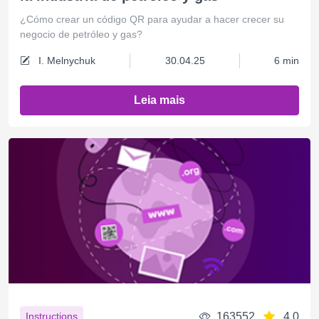
¿Сómo crear un código QR para ayudar a hacer crecer su
negocio de petróleo y gas?
I. Melnychuk
30.04.25
6 min
Leia mais
163552
4.0
Instructions