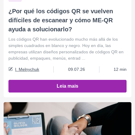
¿Por qué los códigos QR se vuelven
difíciles de escanear y cómo ME-QR
ayuda a solucionarlo?
Los códigos QR han evolucionado mucho más allá de los
simples cuadrados en blanco y negro. Hoy en día, las
empresas utilizan diseños personalizados de códigos QR en
publicidad, empaques, menús, entrad ...
I. Melnychuk
09.07.26
12 min
Leia mais