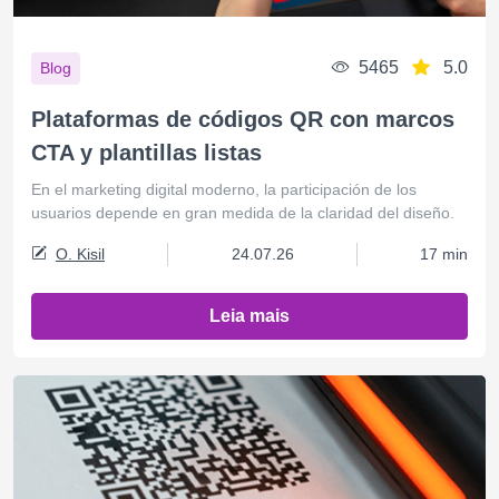
5465
5.0
Blog
Plataformas de códigos QR con marcos
CTA y plantillas listas
En el marketing digital moderno, la participación de los
usuarios depende en gran medida de la claridad del diseño.
O. Kisil
24.07.26
17 min
Leia mais