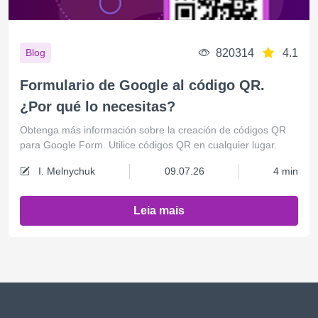
820314
4.1
Blog
Formulario de Google al código QR.
¿Por qué lo necesitas?
Obtenga más información sobre la creación de códigos QR
para Google Form. Utilice códigos QR en cualquier lugar.
I. Melnychuk
09.07.26
4 min
Leia mais