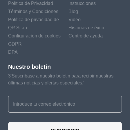
Política de Privacidad
Instrucciones
Términos y Condiciones
Blog
Política de privacidad de
Video
QR Scan
Historias de éxito
Configuración de cookies
Centro de ayuda
GDPR
DPA
Nuestro boletín
3'Suscríbase a nuestro boletín para recibir nuestras
últimas noticias y ofertas especiales.'