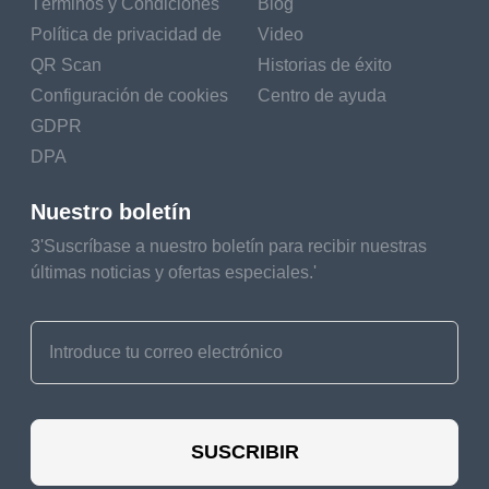
Términos y Condiciones
Blog
Política de privacidad de
Video
QR Scan
Historias de éxito
Configuración de cookies
Centro de ayuda
GDPR
DPA
Nuestro boletín
3'Suscríbase a nuestro boletín para recibir nuestras
últimas noticias y ofertas especiales.'
SUSCRIBIR