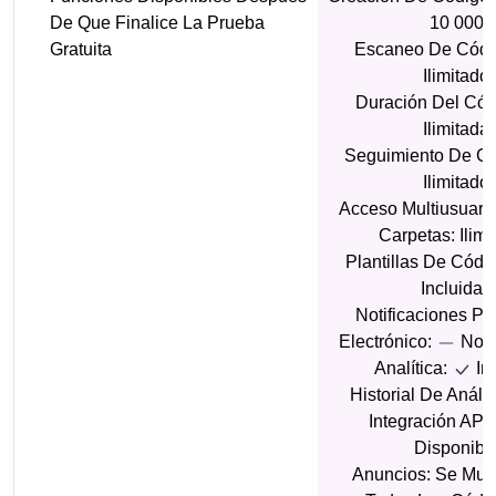
De Que Finalice La Prueba
10 000
Gratuita
Escaneo De Códi
Ilimitado
Duración Del Cód
Ilimitada
Seguimiento De C
Ilimitado
Acceso Multiusuario:
Carpetas: Ilimi
Plantillas De Cód
Incluidas
Notificaciones Po
Electrónico:
No D
Analítica:
In
Historial De Anális
Integración API
Disponibl
Anuncios: Se Mue