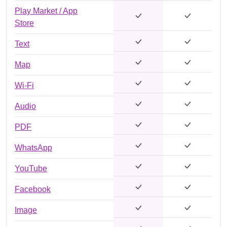
Play Market / App
Store
Text
Map
Wi-Fi
Audio
PDF
WhatsApp
YouTube
Facebook
Image