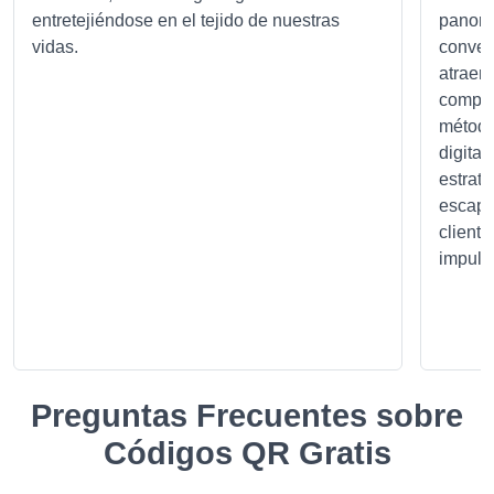
entretejiéndose en el tejido de nuestras
panora
vidas.
conver
atraer 
compra
método
digital
estrat
escapa
client
impulsa
Preguntas Frecuentes sobre
Códigos QR Gratis