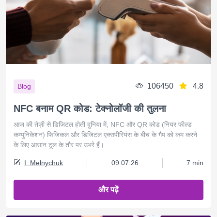
106450
4.8
Blog
NFC बनाम QR कोड: टेक्नोलॉजी की तुलना
आज की तेज़ी से डिजिटल होती दुनिया में, NFC और QR कोड (नियर फील्ड
कम्युनिकेशन) फिजिकल और डिजिटल एक्सपीरियंस के बीच के गैप को कम करने
के लिए आसान टूल के तौर पर उभरे हैं।
I. Melnychuk
09.07.26
7 min
और पढ़ें