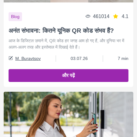
461014
4.1
Blog
अनंत संभावना: कितने यूनिक QR कोड संभव हैं?
आज के डिजिटल ज़माने में, QR कोड हर जगह आम हो गए हैं, और दुनिया भर में
अलग-अलग तरह और इस्तेमाल में दिखाई देते हैं।
M. Buravtsov
03.07.26
7 min
और पढ़ें