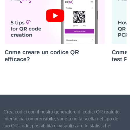
Come creare un codice QR
Come c
efficace?
test 
Crea codici con il nostro generatore di codici QR gratuito.
Interfaccia comprensibile, varietà nella scelta del tipo del
tuo QR-code, possibilità di visualizzare le statistiche!