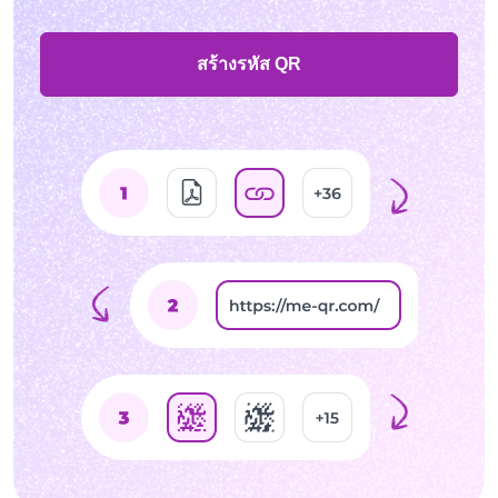
สร้างรหัส QR