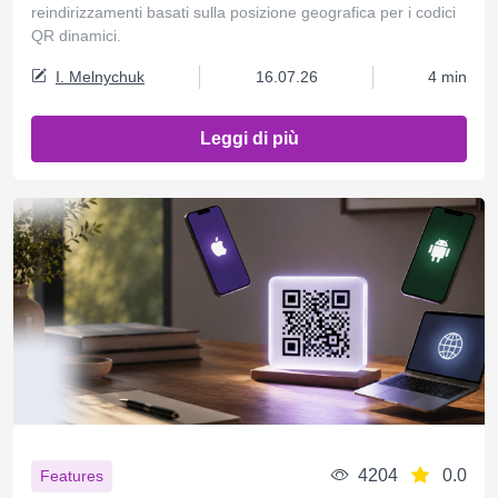
reindirizzamenti basati sulla posizione geografica per i codici
QR dinamici.
I. Melnychuk
16.07.26
4 min
Leggi di più
4204
0.0
Features