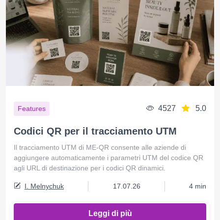
4527
5.0
Features
Codici QR per il tracciamento UTM
Il tracciamento UTM di ME-QR consente alle aziende di
aggiungere automaticamente i parametri UTM del codice QR
agli URL di destinazione per i codici QR dinamici.
I. Melnychuk
17.07.26
4 min
Leggi di più