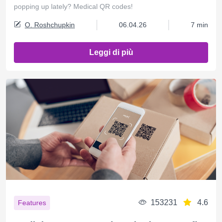
popping up lately? Medical QR codes!
O. Roshchupkin
06.04.26
7 min
Leggi di più
153231
4.6
Features