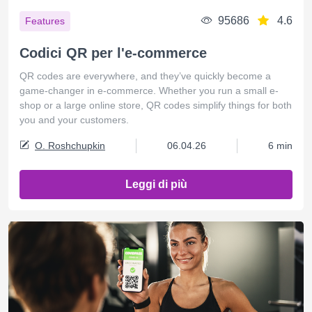
95686
4.6
Features
Codici QR per l'e-commerce
QR codes are everywhere, and they’ve quickly become a
game-changer in e-commerce. Whether you run a small e-
shop or a large online store, QR codes simplify things for both
you and your customers.
O. Roshchupkin
06.04.26
6 min
Leggi di più