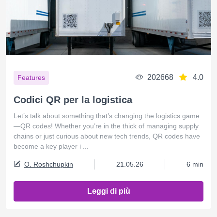
202668
4.0
Features
Codici QR per la logistica
Let’s talk about something that’s changing the logistics game
—QR codes! Whether you’re in the thick of managing supply
chains or just curious about new tech trends, QR codes have
become a key player i ...
O. Roshchupkin
21.05.26
6 min
Leggi di più