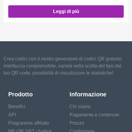
Leggi di più
Crea codici con il nostro generatore di codici QR gratuito.
Interfaccia comprensibile, varietà nella scelta del tipo del
tuo QR-code, possibilità di visualizzare le statistiche!
Prodotto
Informazione
Benefici
Chi siamo
API
Pagamento e contenuto
Programma affiliato
Prezzo
ME-QR GPT chatbot
Confrontare