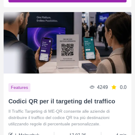
4249
0.0
Features
Codici QR per il targeting del traffico
Il Traffic Targeting di ME-QR consente alle aziende di
distribuire il traffico del codice QR tra più destinazioni
utilizzando regole di percentuale personalizzate.
I. Melnychuk
17.07.26
4 min