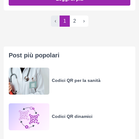
‹
1
2
›
Post più popolari
Codici QR per la sanità
Codici QR dinamici