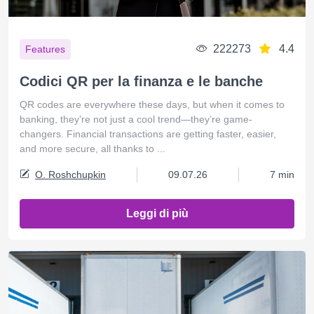
222273
4.4
Features
Codici QR per la finanza e le banche
QR codes are everywhere these days, but when it comes to
banking, they’re not just a cool trend—they’re game-
changers. Financial transactions are getting faster, easier,
and more secure, all thanks to ...
O. Roshchupkin
09.07.26
7 min
Leggi di più