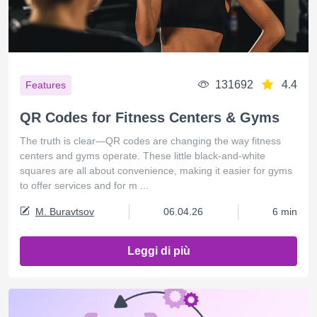
131692
4.4
Features
QR Codes for Fitness Centers & Gyms
The truth is clear—QR codes are changing the way fitness
centers and gyms operate. These little black-and-white
squares are all about convenience, making it easier for gyms
to offer services and for m ...
M. Buravtsov
06.04.26
6 min
Leggi di più