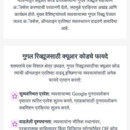
नाविन्यपूर्ण क्यूआर कोड वापरकर्त्यांना गुगल रिव्ह्यूज सहजतेने
अॅक्सेस करण्याची परवानगी देतो, ज्यामुळे प्रक्रिया अखंड आणि
कार्यक्षम होते. मुख्य वैशिष्ट्यांमध्ये व्यवसायाच्या गुगल रिव्ह्यू पेजवर
जलद अॅक्सेस, ऑनलाइन प्रतिष्ठा व्यवस्थापन वाढवणे समाविष्ट
आहे.
गुगल रिव्ह्यूजसाठी क्यूआर कोडचे फायदे
शक्यतांचे एक विशाल क्षेत्र उघडत, गुगल रिव्ह्यूजसाठीचा क्यूआर कोड
त्यांची ऑनलाइन प्रतिष्ठा वाढवू इच्छिणाऱ्या व्यवसायांसाठी अनेक
फायदे प्रदान करतो:
सुव्यवस्थित प्रवेश:
व्यवसायाच्या Google पुनरावलोकन
पृष्ठावर त्वरित प्रवेश सुलभ करते, ग्राहकांसाठी पुनरावलोकन
सबमिशन प्रक्रिया सुलभ करते.
वाढलेली दृश्यमानता:
व्यवसायांना भौतिक स्थानांवर,
प्रचारात्मक साहित्यावर किंवा डिजिटल प्लॅटफॉर्मवर QR कोड