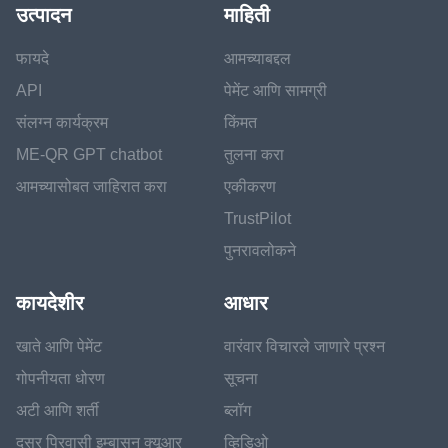
उत्पादन
माहिती
फायदे
आमच्याबद्दल
API
पेमेंट आणि सामग्री
संलग्न कार्यक्रम
किंमत
ME-QR GPT chatbot
तुलना करा
आमच्यासोबत जाहिरात करा
एकीकरण
TrustPilot
पुनरावलोकने
कायदेशीर
आधार
खाते आणि पेमेंट
वारंवार विचारले जाणारे प्रश्न
गोपनीयता धोरण
सूचना
अटी आणि शर्ती
ब्लॉग
दसर प्रिवासी इम्बासन क्यूआर
व्हिडिओ