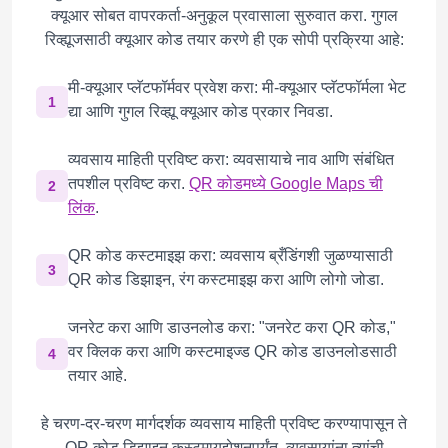
क्यूआर सोबत वापरकर्ता-अनुकूल प्रवासाला सुरुवात करा. गुगल
रिव्ह्यूजसाठी क्यूआर कोड तयार करणे ही एक सोपी प्रक्रिया आहे:
मी-क्यूआर प्लॅटफॉर्मवर प्रवेश करा: मी-क्यूआर प्लॅटफॉर्मला भेट
1
द्या आणि गुगल रिव्ह्यू क्यूआर कोड प्रकार निवडा.
व्यवसाय माहिती प्रविष्ट करा: व्यवसायाचे नाव आणि संबंधित
तपशील प्रविष्ट करा.
QR कोडमध्ये Google Maps ची
2
लिंक
.
QR कोड कस्टमाइझ करा: व्यवसाय ब्रँडिंगशी जुळण्यासाठी
3
QR कोड डिझाइन, रंग कस्टमाइझ करा आणि लोगो जोडा.
जनरेट करा आणि डाउनलोड करा: "जनरेट करा QR कोड,"
वर क्लिक करा आणि कस्टमाइज्ड QR कोड डाउनलोडसाठी
4
तयार आहे.
हे चरण-दर-चरण मार्गदर्शक व्यवसाय माहिती प्रविष्ट करण्यापासून ते
QR कोड डिझाइन कस्टमायझेशनपर्यंत, व्यवसायांना त्यांची