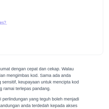
ses?
aklumat dengan cepat dan cekap. Walau
ulan mengimbas kod. Sama ada anda
 sensitif, keupayaan untuk mencipta kod
g ramai terlepas pandang.
 perlindungan yang teguh boleh menjadi
kandungan anda terdedah kepada akses