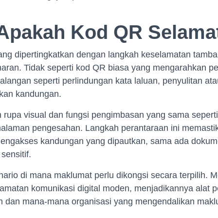
Apakah Kod QR Selama
ang dipertingkatkan dengan langkah keselamatan tamb
naran. Tidak seperti kod QR biasa yang mengarahkan p
langan seperti perlindungan kata laluan, penyulitan a
kan kandungan.
 rupa visual dan fungsi pengimbasan yang sama seperti 
 halaman pengesahan. Langkah perantaraan ini memast
engakses kandungan yang dipautkan, sama ada dokumen 
ensitif.
ario di mana maklumat perlu dikongsi secara terpili
matan komunikasi digital moden, menjadikannya alat pen
n dan mana-mana organisasi yang mengendalikan maklum