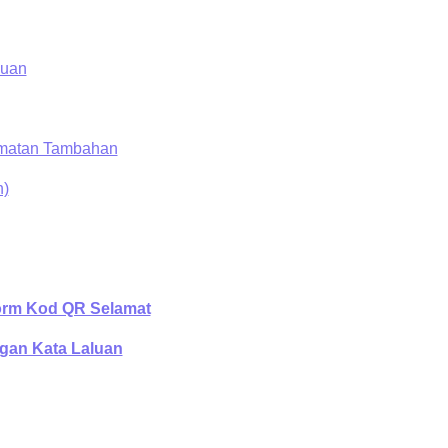
luan
amatan Tambahan
n)
form Kod QR Selamat
ngan Kata Laluan