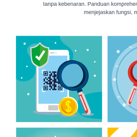
tanpa kebenaran. Panduan komprehens
menjejaskan fungsi,