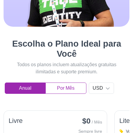
Escolha o Plano Ideal para
Você
Todos os planos incluem atualizações gratuitas
ilimitadas e suporte premium.
Anual
Por Mês
USD
$0
Livre
Lite
/ Mês
Sempre livre
Voc