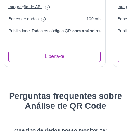
Integração de API
Integr
Banco de dados
100 mb
Banco 
Publicidade
Todos os códigos QR
com anúncios
Public
Liberta-te
Perguntas frequentes sobre
Análise de QR Code
Que tipo de dados posso monitorizar