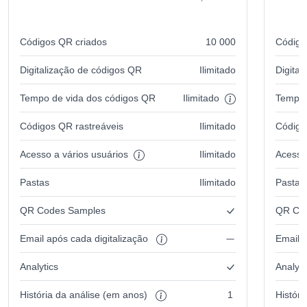
Códigos QR criados
10 000
Código
Digitalização de códigos QR
Ilimitado
Digita
Tempo de vida dos códigos QR
Ilimitado
Tempo 
Códigos QR rastreáveis
Ilimitado
Código
Acesso a vários usuários
Ilimitado
Acesso
Pastas
Ilimitado
Pastas
QR Codes Samples
QR Co
Email após cada digitalização
Email 
Analytics
Analyti
História da análise (em anos)
1
Histór