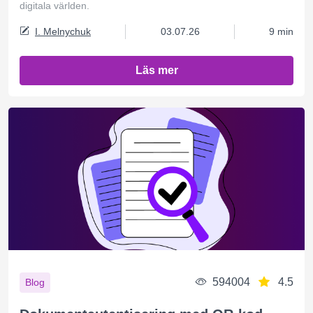
digitala världen.
I. Melnychuk
03.07.26
9 min
Läs mer
594004
4.5
Blog