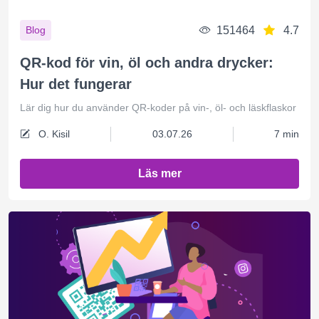
151464
4.7
Blog
QR-kod för vin, öl och andra drycker:
Hur det fungerar
Lär dig hur du använder QR-koder på vin-, öl- och läskflaskor
O. Kisil
03.07.26
7 min
Läs mer