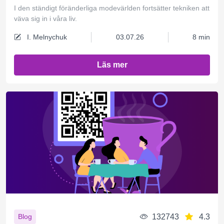
I den ständigt föränderliga modevärlden fortsätter tekniken att
väva sig in i våra liv.
I. Melnychuk
03.07.26
8 min
Läs mer
132743
4.3
Blog