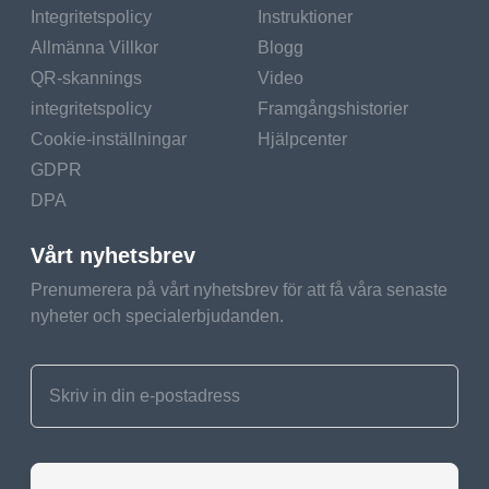
Integritetspolicy
Instruktioner
Allmänna Villkor
Blogg
QR-skannings
Video
integritetspolicy
Framgångshistorier
Cookie-inställningar
Hjälpcenter
GDPR
DPA
Vårt nyhetsbrev
Prenumerera på vårt nyhetsbrev för att få våra senaste
nyheter och specialerbjudanden.