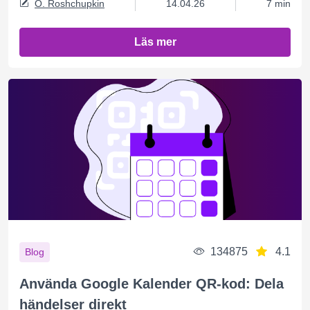
O. Roshchupkin
14.04.26
7 min
Läs mer
134875
4.1
Blog
Använda Google Kalender QR-kod: Dela
händelser direkt