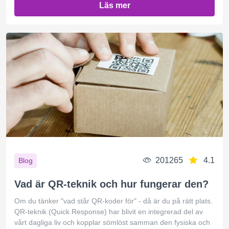
Läs mer
201265
4.1
Blog
Vad är QR-teknik och hur fungerar den?
Om du tänker "vad står QR-koder för" - då är du på rätt plats.
QR-teknik (Quick Response) har blivit en integrerad del av
vårt dagliga liv och kopplar sömlöst samman den fysiska och