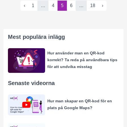
‹
1
…
4
5
6
…
18
›
Mest populära inlägg
Hur använder man en QR-kod
korrekt? Ta reda på användbara tips
för att undvika misstag
Senaste videorna
Hur man skapar en QR-kod för en
plats på Google Maps?