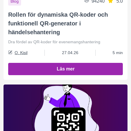
94240
5.0
Blog
Rollen för dynamiska QR-koder och
funktionell QR-generator i
händelsehantering
Dra fördel av QR-koder för evenemangshantering
O. Kisil
27.04.26
5 min
Läs mer