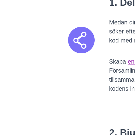
1. De
Medan din
söker eft
kod med n
Skapa
en
Församli
tillsamma
kodens in
2. Bj