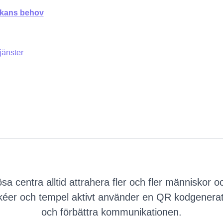
rkans behov
jänster
iösa centra alltid attrahera fler och fler människ
skéer och tempel aktivt använder en QR kodgenerator
och förbättra kommunikationen.