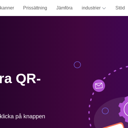
kanner
Prissättning
Jämföra
industrier
Stöd
ra QR-
- klicka på knappen