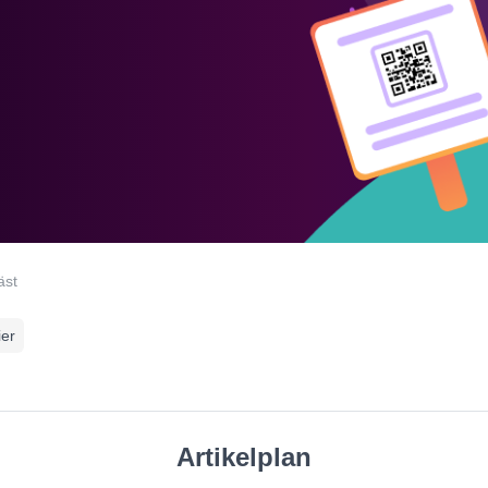
äst
er
Artikelplan