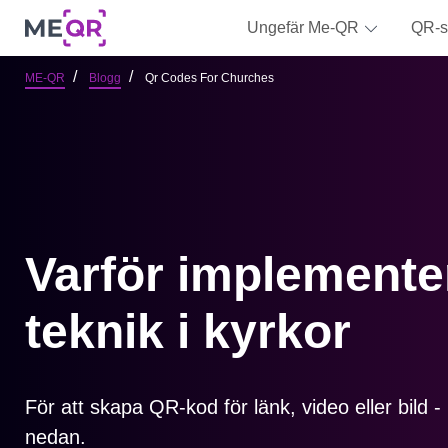
Ungefär Me-QR
QR-s
ME-QR
Blogg
Qr Codes For Churches
Varför implemente
teknik i kyrkor
För att skapa QR-kod för länk, video eller bild 
nedan.