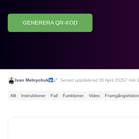
GENERERA QR-KOD
Ivan Melnychuk
Senast uppdaterad
30 April 2025
7 min l
Allt
Instruktioner
Fall
Funktioner
Video
Framgångshistori