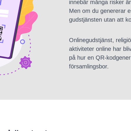
innebär många risker ä
Men om du genererar en
gudstjänsten utan att k
Onlinegudstjänst, religi
aktiviteter online har bl
på hur en QR-kodgenera
församlingsbor.