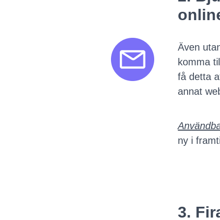
onlin
Även utan
komma til
få detta 
annat web
Användbar
ny i fram
3. Fi