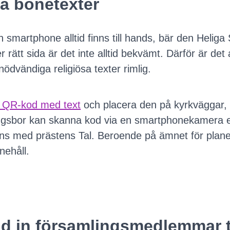
la bönetexter
 smartphone alltid finns till hands, bär den Heliga
er rätt sida är det inte alltid bekvämt. Därför är d
ödvändiga religiösa texter rimlig.
 QR-kod med text
och placera den på kyrkväggar, 
ngsbor kan skanna kod via en smartphonekamera e
ns med prästens Tal. Beroende på ämnet för plan
nehåll.
ud in församlingsmedlemmar ti