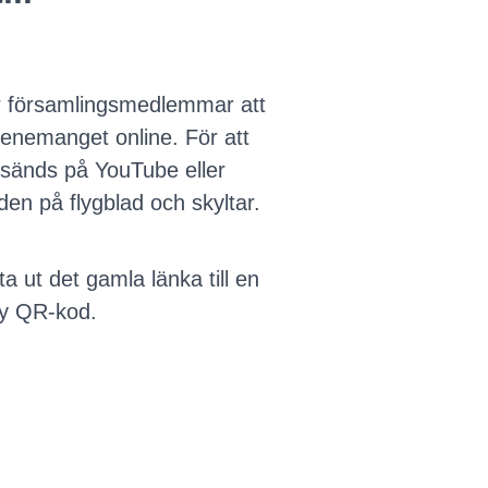
för församlingsmedlemmar att
enemanget online. För att
e sänds på YouTube eller
en på flygblad och skyltar.
a ut det gamla länka till en
 ny QR-kod.