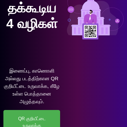
தக்கூடிய
4 வழிகள்
இணைப்பு, காணொளி
அல்லது படத்திற்கான QR
குறியீட்டை உருவாக்க, கீழே
உள்ள பொத்தானை
அழுத்தவும்.
QR குறியீட்டை
உருவாக்கு