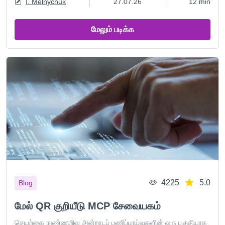
I. Melnychuk
27.07.26
12 min
மேலும் படிக்க
4225
5.0
Blog
மேல் QR குறியீடு MCP சேவையகம்
செயற்கை நுண்ணறிவு அன்றாடப் பணிப்பாய்வுகளின் ஒரு பகுதியாக