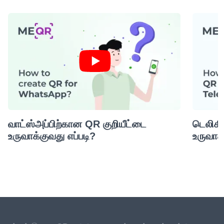
வாட்ஸ்அப்பிற்கான QR குறியீட்டை
டெலிகி
உருவாக்குவது எப்படி?
உருவாக்