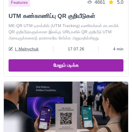
4661
5.0
Features
UTM கண்காணிப்பு QR குறியீடுகள்
ME-QR UTM டிராக்கிங் (UTM Tracking) வணிகங்கள் டைனமிக்
QR குறியீடுகளுக்கான இலக்கு URLகளில் QR குறியீடு UTM
அளவுருக்களைத் தானாகவே சேர்க்க அனுமதிக்கிறது.
I. Melnychuk
17.07.26
4 min
மேலும் படிக்க