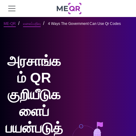
ME-QR
வலைப்பதிவு
4 Ways The Government Can Use Qr Codes
அரசாங்க
ம் QR
குறியீடுக
ளைப்
பயன்படுத்