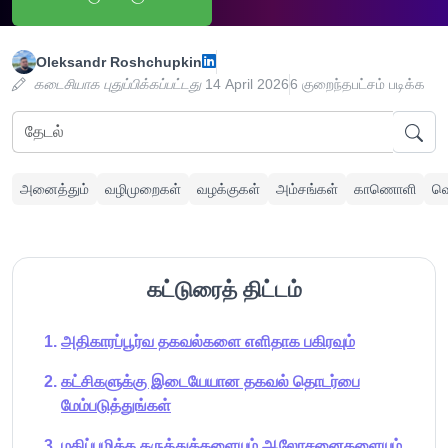
Oleksandr Roshchupkin
கடைசியாக புதுப்பிக்கப்பட்டது
14 April 2026
6 குறைந்தபட்சம் படிக்க
அனைத்தும்
வழிமுறைகள்
வழக்குகள்
அம்சங்கள்
காணொளி
வெ
கட்டுரைத் திட்டம்
அதிகாரப்பூர்வ தகவல்களை எளிதாக பகிரவும்
கட்சிகளுக்கு இடையேயான தகவல் தொடர்பை
மேம்படுத்துங்கள்
மதிப்புமிக்க கருத்துக்களையும் ஆலோசனைகளையும்