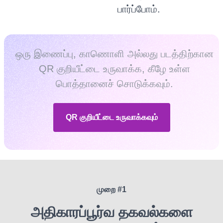
பார்ப்போம்.
ஒரு இணைப்பு, காணொளி அல்லது படத்திற்கான
QR குறியீட்டை உருவாக்க, கீழே உள்ள
பொத்தானைச் சொடுக்கவும்.
QR குறியீட்டை உருவாக்கவும்
முறை #1
அதிகாரப்பூர்வ தகவல்களை