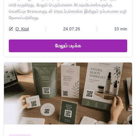
மாறி வருகிறது, மேலும் பெரும்பாலான AI உதவியாளர்களுக்கு
வெளிப்புற சேவைகளுடன் தொடர்புகொள்ள இன்னும் நம்பகமான வழி
தேவைப்படுகிறது.
O. Kisil
24.07.26
10 min
மேலும் படிக்க