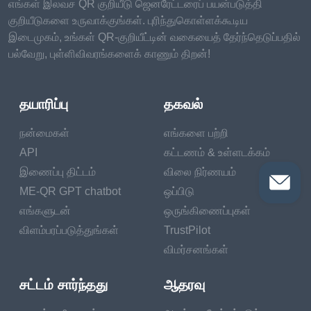
எங்கள் இலவச QR குறியீடு ஜெனரேட்டரைப் பயன்படுத்தி
குறியீடுகளை உருவாக்குங்கள். புரிந்துகொள்ளக்கூடிய
இடைமுகம், உங்கள் QR-குறியீட்டின் வகையைத் தேர்ந்தெடுப்பதில்
பல்வேறு, புள்ளிவிவரங்களைக் காணும் திறன்!
தயாரிப்பு
தகவல்
நன்மைகள்
எங்களை பற்றி
API
கட்டணம் & உள்ளடக்கம்
இணைப்பு திட்டம்
விலை நிர்ணயம்
ME-QR GPT chatbot
ஒப்பிடு
எங்களுடன்
ஒருங்கிணைப்புகள்
விளம்பரப்படுத்துங்கள்
TrustPilot
விமர்சனங்கள்
சட்டம் சார்ந்தது
ஆதரவு