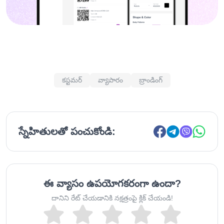
కస్టమర్
వ్యాపారం
బ్రాండింగ్
స్నేహితులతో పంచుకోండి:
ఈ వ్యాసం ఉపయోగకరంగా ఉందా?
దానిని రేట్ చేయడానికి నక్షత్రంపై క్లిక్ చేయండి!