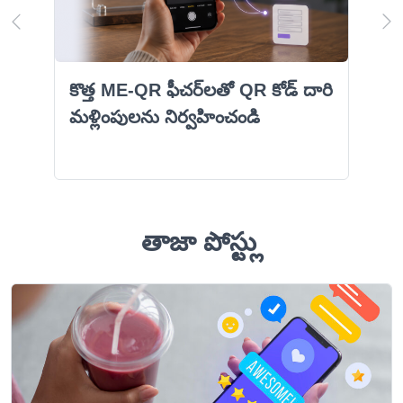
కొత్త ME-QR ఫీచర్‌లతో QR కోడ్ దారి
మళ్లింపులను నిర్వహించండి
తాజా పోస్ట్లు