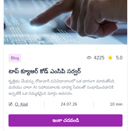
4225
5.0
Blog
టాప్ క్యూఆర్ కోడ్ ఎంసిపి సర్వర్
కృత్రిమ మేధస్సు రోజువారీ పనివిధానాలలో ఒక భాగంగా మారుతోంది,
మరియు చాలా AI సహాయకాలకు బాహ్య సేవలతో సంభాషించడానికి
ఇప్పటికీ ఒక నమ్మకమైన మార్గం అవసరం.
O. Kisil
24.07.26
10 min
ఇంకా చదవండి