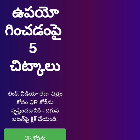
ఉపయో
గించడంపై 
5 
చిట్కాలు
లింక్, వీడియో లేదా చిత్రం
కోసం QR కోడ్‌ను
సృష్టించడానికి - దిగువ
బటన్‌పై క్లిక్ చేయండి.
QR కోడ్‌ను