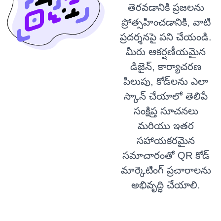
తెరవడానికి ప్రజలను
ప్రోత్సహించడానికి, వాటి
ప్రదర్శనపై పని చేయండి.
మీరు ఆకర్షణీయమైన
డిజైన్, కార్యాచరణ
పిలుపు, కోడ్‌లను ఎలా
స్కాన్ చేయాలో తెలిపే
సంక్షిప్త సూచనలు
మరియు ఇతర
సహాయకరమైన
సమాచారంతో QR కోడ్
మార్కెటింగ్ ప్రచారాలను
అభివృద్ధి చేయాలి.