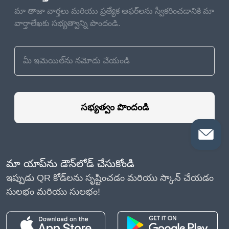
మా తాజా వార్తలు మరియు ప్రత్యేక ఆఫర్‌లను స్వీకరించడానికి మా
వార్తాలేఖకు సభ్యత్వాన్ని పొందండి.
సభ్యత్వం పొందండి
మా యాప్‌ను డౌన్‌లోడ్ చేసుకోండి
ఇప్పుడు QR కోడ్‌లను సృష్టించడం మరియు స్కాన్ చేయడం
సులభం మరియు సులభం!