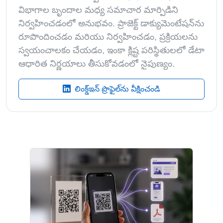
విభాగాల బృందాల మధ్య సమాచార మార్పిడిని
నిర్వహించడంలో అనుభవం. ప్రాజెక్ట్ డాక్యుమెంటేషన్‌ను
రూపొందించడం మరియు నిర్వహించడం, ప్రక్రియలను
స్వయంచాలకం చేయడం, ఇంకా క్లిష్ట పరిస్థితులలో డేటా
ఆధారిత నిర్ణయాలు తీసుకోవడంలో నైపుణ్యం.
లింక్డ్ఇన్ ప్రొఫైల్‌ను వీక్షించండి