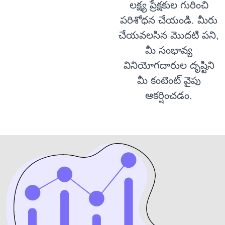
లక్ష్య ప్రేక్షకుల గురించి
పరిశోధన చేయండి. మీరు
చేయవలసిన మొదటి పని,
మీ సంభావ్య
వినియోగదారుల దృష్టిని
మీ కంటెంట్ వైపు
ఆకర్షించడం.