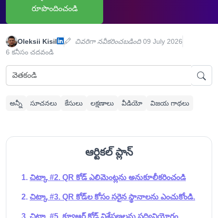
రూపొందించండి
Oleksii Kisil
చివరిగా నవీకరించబడింది
09 July 2026
6 కనీసం చదవండి
అన్నీ
సూచనలు
కేసులు
లక్షణాలు
వీడియో
విజయ గాథలు
ఆర్టికల్ ప్లాన్
చిట్కా #2. QR కోడ్ ఎలిమెంట్లను అనుకూలీకరించండి
చిట్కా #3. QR కోడ్‌ల కోసం సరైన స్థానాలను ఎంచుకోండి.
చిట్కా #5. క్యూఆర్ కోడ్ విశ్లేషణలను సద్వినియోగం