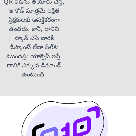
QR కోడ్‌ను తయారు చేస్తే,
ఆ కోడ్ మాత్రమే లక్షిత
ప్రేక్షకులకు ఆసక్తికరంగా
ఉండదు. కానీ, దానిని
స్కాన్ చేసే వారికి
డిస్కౌంట్ లేదా సేల్‌కు
ముందస్తు యాక్సెస్ ఇస్తే,
దానికి ఎక్కువ డిమాండ్
ఉంటుంది.