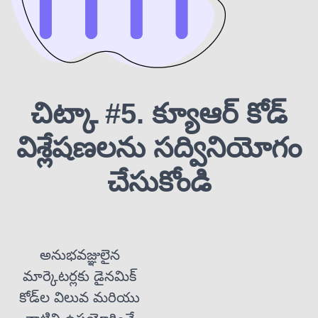
చిట్కా #5. క్యూఆర్ కోడ్
విశ్లేషణలను సద్వినియోగం
చేసుకోండి
అనుభవజ్ఞులైన
మార్కెటర్లకు డైనమిక్
కోడ్‌ల విలువ మరియు