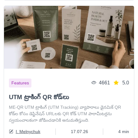
4661
5.0
Features
UTM ట్రాకింగ్ QR కోడ్‌లు
ME-QR UTM ట్రాకింగ్ (UTM Tracking) వ్యాపారాలు డైనమిక్ QR
కోడ్‌ల కోసం డెస్టినేషన్ URLలకు QR కోడ్ UTM పారామీటర్లను
స్వయంచాలకంగా జోడించడానికి అనుమతిస్తుంది.
I. Melnychuk
17.07.26
4 min