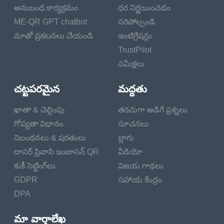
అనుబంధ కార్యక్రమం
ధర నిర్ణయించడం
ME-QR GPT chatbot
సరిపోల్చండి
మాతో ప్రకటనలు చేయండి
ఇంటిగ్రేషన్లు
TrustPilot
సమీక్షలు
చట్టపరమైన
మద్దతు
ఖాతా & చెల్లింపు
తరచుగా అడిగే ప్రశ్నలు
గోప్యతా విధానం
సూచనలు
నిబంధనలు & షరతులు
బ్లాగు
దాసర్ ప్రివాసి ఇంబాసన్ QR
వీడియో
కుకీ సెట్టింగ్‌లు
విజయ గాథలు
GDPR
సహాయ కేంద్రం
DPA
మా వార్తాలేఖ