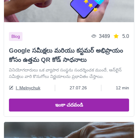
3489
5.0
Blog
Google సమీక్షలు మరియు కస్టమర్ అభిప్రాయం
కోసం ఉత్తమ QR కోడ్ సాధనాలు
వినియోగదారులు ఒక వ్యాపార సంస్థను సందర్శించక ముందే, ఆన్‌లైన్
సమీక్షలు వారి కొనుగోలు నిర్ణయాలను ప్రభావితం చేస్తాయి.
I. Melnychuk
27.07.26
12 min
ఇంకా చదవండి