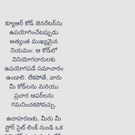
క్యూఆర్ కోడ్ జెనరేటర్‌ను
ఉపయోగించేటప్పుడు
అత్యంత ముఖ్యమైన
నియమం: ఆ కోడ్‌లో
వినియోగదారులకు
ఉపయోగపడే సమాచారం
ఉండాలి. లేకపోతే, వారు
మీ కోడ్‌లను మరియు
ప్రచార ఆఫర్‌లను
గమనించకపోవచ్చు.
ఉదాహరణకు, మీరు మీ
స్టోర్ సైట్ లింక్ నుండి ఒక