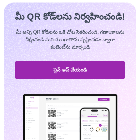
మీ QR కోడ్‌లను నిర్వహించండి!
మీ అన్ని QR కోడ్‌లను ఒకే చోట సేకరించండి, గణాంకాలను
వీక్షించండి మరియు ఖాతాను సృష్టించడం ద్వారా
కంటెంట్‌ను మార్చండి
సైన్ అప్ చేయండి