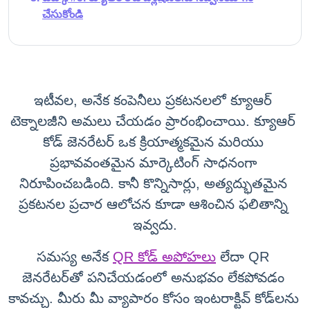
చేసుకోండి
ఇటీవల, అనేక కంపెనీలు ప్రకటనలలో క్యూఆర్ 
టెక్నాలజీని అమలు చేయడం ప్రారంభించాయి. క్యూఆర్ 
కోడ్ జెనరేటర్ ఒక క్రియాత్మకమైన మరియు 
ప్రభావవంతమైన మార్కెటింగ్ సాధనంగా 
నిరూపించబడింది. కానీ కొన్నిసార్లు, అత్యద్భుతమైన 
ప్రకటనల ప్రచార ఆలోచన కూడా ఆశించిన ఫలితాన్ని 
ఇవ్వదు.
సమస్య అనేక 
QR కోడ్ అపోహలు
 లేదా QR 
జెనరేటర్‌తో పనిచేయడంలో అనుభవం లేకపోవడం 
కావచ్చు. మీరు మీ వ్యాపారం కోసం ఇంటరాక్టివ్ కోడ్‌లను 