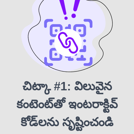
చిట్కా #1: విలువైన
కంటెంట్‌తో ఇంటరాక్టివ్
కోడ్‌లను సృష్టించండి