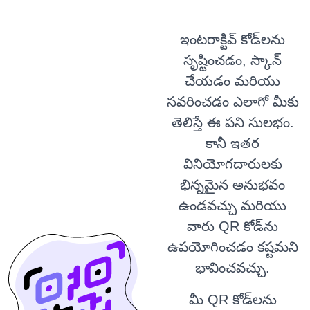
ఇంటరాక్టివ్ కోడ్‌లను
సృష్టించడం, స్కాన్
చేయడం మరియు
సవరించడం ఎలాగో మీకు
తెలిస్తే ఈ పని సులభం.
కానీ ఇతర
వినియోగదారులకు
భిన్నమైన అనుభవం
ఉండవచ్చు మరియు
వారు QR కోడ్‌ను
ఉపయోగించడం కష్టమని
భావించవచ్చు.
మీ QR కోడ్‌లను