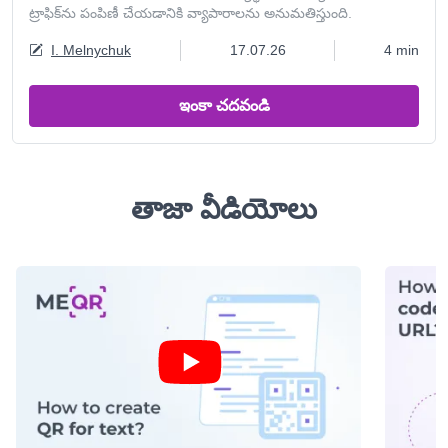
ట్రాఫిక్‌ను పంపిణీ చేయడానికి వ్యాపారాలను అనుమతిస్తుంది.
I. Melnychuk
17.07.26
4 min
ఇంకా చదవండి
తాజా వీడియోలు