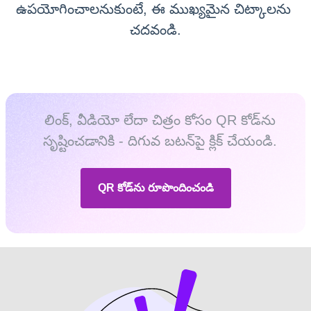
ఉపయోగించాలనుకుంటే, ఈ ముఖ్యమైన చిట్కాలను 
చదవండి.
లింక్, వీడియో లేదా చిత్రం కోసం QR కోడ్‌ను
సృష్టించడానికి - దిగువ బటన్‌పై క్లిక్ చేయండి.
QR కోడ్‌ను రూపొందించండి