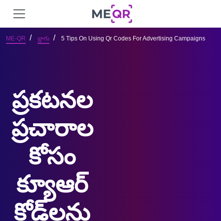
ME-QR
బ్లాగు
5 Tips On Using Qr Codes For Advertising Campaigns
ప్రకటనల 
ప్రచారాల 
కోసం 
క్యూఆర్ 
కోడ్‌లను 