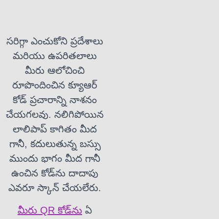
సరిగ్గా ఎంచుకోని ప్రదేశాలు
మరియు ఉపరితలాలు
మీరు ఆలోచించి
రూపొందించిన క్యూఆర్
కోడ్ ప్రచారాన్ని నాశనం
చేయగలవు. నలిగిపోయిన
లాలిపాప్ కాగితం మీద
గానీ, కదులుతున్న బస్సు
ముందు భాగం మీద గానీ
ఉంచిన కోడ్‌ను దాదాపు
ఎవరూ స్కాన్ చేయలేరు.
మీరు QR కోడ్‌ను
ఏ