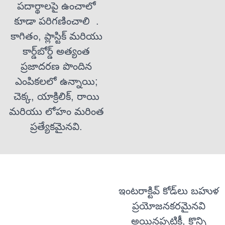
పదార్థాలపై ఉంచాలో
కూడా పరిగణించాలి
.
కాగితం, ప్లాస్టిక్ మరియు
కార్డ్‌బోర్డ్ అత్యంత
ప్రజాదరణ పొందిన
ఎంపికలలో ఉన్నాయి;
చెక్క, యాక్రిలిక్, రాయి
మరియు లోహం మరింత
ప్రత్యేకమైనవి.
ఇంటరాక్టివ్ కోడ్‌లు బహుళ
ప్రయోజనకరమైనవి
అయినప్పటికీ, కొన్ని