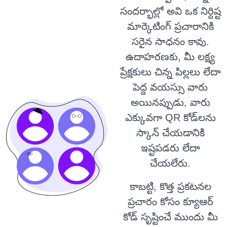
సందర్భాల్లో అవి ఒక నిర్దిష్ట
మార్కెటింగ్ ప్రచారానికి
సరైన సాధనం కావు.
ఉదాహరణకు, మీ లక్ష్య
ప్రేక్షకులు చిన్న పిల్లలు లేదా
పెద్ద వయస్సు వారు
అయినప్పుడు, వారు
ఎక్కువగా QR కోడ్‌లను
స్కాన్ చేయడానికి
ఇష్టపడరు లేదా
చేయలేరు.
కాబట్టి, కొత్త ప్రకటనల
ప్రచారం కోసం క్యూఆర్
కోడ్ సృష్టించే ముందు మీ