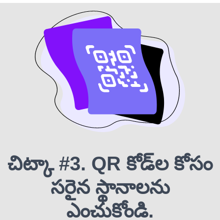
చిట్కా #3. QR కోడ్‌ల కోసం
సరైన స్థానాలను
ఎంచుకోండి.