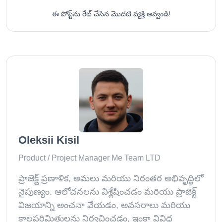
ఈ పోస్ట్‌ను రేట్ చేసిన మొదటి వ్యక్తి అవ్వండి!
Oleksii Kisil
Product / Project Manager Me Team LTD
ప్రాజెక్ట్ ప్రణాళిక, అమలు మరియు నిరంతర అభివృద్ధిలో
నైపుణ్యం. ఆలోచనలను విశ్లేషించడం మరియు ప్రాజెక్ట్
విజయాన్ని అంచనా వేయడం, అవసరాలు మరియు
కాలపరిమితులను నిర్వచించడం, ఇంకా వివిధ