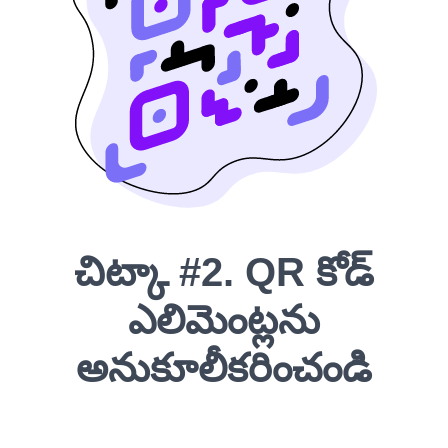
చిట్కా #2. QR కోడ్
ఎలిమెంట్లను
అనుకూలీకరించండి