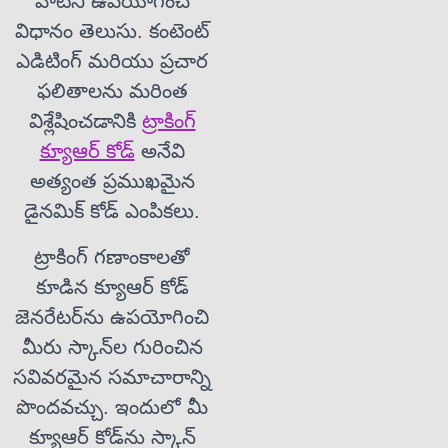
వాటిని ఉపయోగించే
విధానం తెలుసు. కంటెంట్
ఎడిటింగ్ మరియు ప్రచార
ఫలితాలను మరింత
విశ్లేషించడానికి
ట్రాకింగ్
క్యూఆర్ కోడ్
అనేవి
అత్యంత ప్రముఖమైన
డైనమిక్ కోడ్ ఎంపికలు.
ట్రాకింగ్ గణాంకాలతో
కూడిన క్యూఆర్ కోడ్
జెనరేటర్‌ను ఉపయోగించి
మీరు స్కాన్‌ల గురించిన
సవివరమైన సమాచారాన్ని
పొందవచ్చు. ఇందులో మీ
క్యూఆర్ కోడ్‌ను స్కాన్