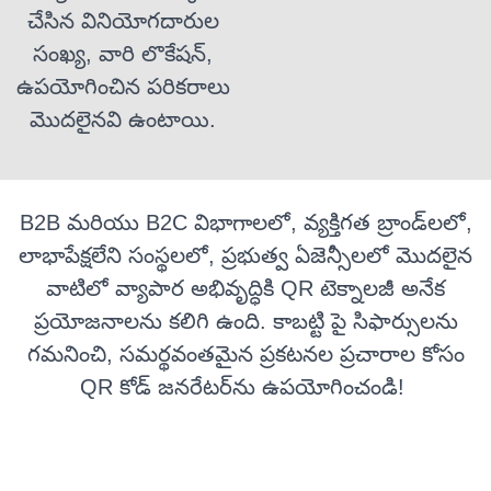
చేసిన వినియోగదారుల
సంఖ్య, వారి లొకేషన్,
ఉపయోగించిన పరికరాలు
మొదలైనవి ఉంటాయి.
B2B మరియు B2C విభాగాలలో, వ్యక్తిగత బ్రాండ్‌లలో,
లాభాపేక్షలేని సంస్థలలో, ప్రభుత్వ ఏజెన్సీలలో మొదలైన
వాటిలో వ్యాపార అభివృద్ధికి QR టెక్నాలజీ అనేక
ప్రయోజనాలను కలిగి ఉంది. కాబట్టి పై సిఫార్సులను
గమనించి, సమర్థవంతమైన ప్రకటనల ప్రచారాల కోసం
QR కోడ్ జనరేటర్‌ను ఉపయోగించండి!