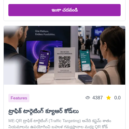
ఇంకా చదవండి
4387
0.0
Features
ట్రాఫిక్ టార్గెటింగ్ క్యూఆర్ కోడ్‌లు
ME-QR ట్రాఫిక్ టార్గెటింగ్ (Traffic Targeting) అనేది కస్టమ్ శాతం
నియమాలను ఉపయోగించి బహుళ గమ్యస్థానాల మధ్య QR కోడ్