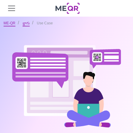
ME-QR
బ్లాగు
Use Case