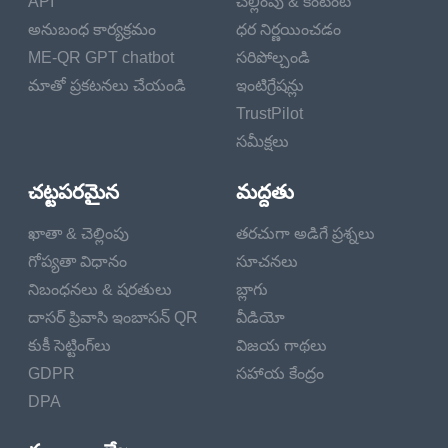
API
చెల్లింపు & కంటెంట్
అనుబంధ కార్యక్రమం
ధర నిర్ణయించడం
ME-QR GPT chatbot
సరిపోల్చండి
మాతో ప్రకటనలు చేయండి
ఇంటిగ్రేషన్లు
TrustPilot
సమీక్షలు
చట్టపరమైన
మద్దతు
ఖాతా & చెల్లింపు
తరచుగా అడిగే ప్రశ్నలు
గోప్యతా విధానం
సూచనలు
నిబంధనలు & షరతులు
బ్లాగు
దాసర్ ప్రివాసి ఇంబాసన్ QR
వీడియో
కుకీ సెట్టింగ్‌లు
విజయ గాథలు
GDPR
సహాయ కేంద్రం
DPA