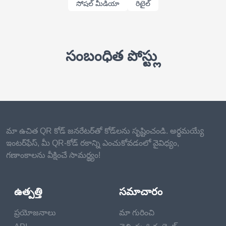
సోషల్ మీడియా
రిటైల్
సంబంధిత పోస్ట్లు
మా ఉచిత QR కోడ్ జనరేటర్‌తో కోడ్‌లను సృష్టించండి. అర్థమయ్యే
ఇంటర్‌ఫేస్, మీ QR-కోడ్ రకాన్ని ఎంచుకోవడంలో వైవిధ్యం,
గణాంకాలను వీక్షించే సామర్థ్యం!
ఉత్పత్తి
సమాచారం
ప్రయోజనాలు
మా గురించి