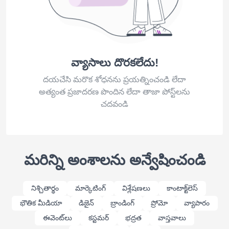
వ్యాసాలు దొరకలేదు!
దయచేసి మరొక శోధనను ప్రయత్నించండి లేదా
అత్యంత ప్రజాదరణ పొందిన లేదా తాజా పోస్ట్‌లను
చదవండి
మరిన్ని అంశాలను అన్వేషించండి
నిశ్చితార్థం
మార్కెటింగ్
విశ్లేషణలు
కాంటాక్ట్‌లెస్
భౌతిక మీడియా
డిజైన్
బ్రాండింగ్
ప్రోమో
వ్యాపారం
ఈవెంట్‌లు
కస్టమర్
భద్రత
వాస్తవాలు