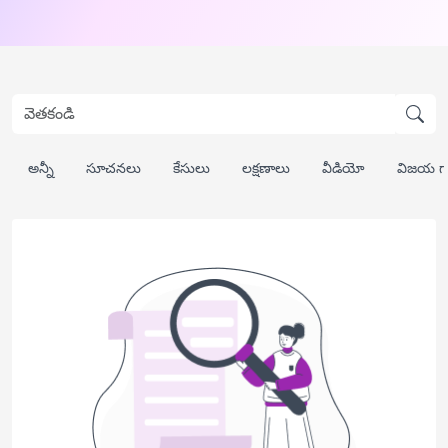
అన్నీ
సూచనలు
కేసులు
లక్షణాలు
వీడియో
విజయ గ