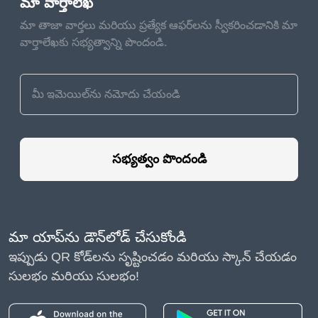
మా వార్తాలేఖ
మా తాజా వార్తలు మరియు ప్రత్యేక ఆఫర్‌లను స్వీకరించడానికి మా
వార్తాలేఖకు సభ్యత్వాన్ని పొందండి.
సభ్యత్వం పొందండి
మా యాప్‌ను డౌన్‌లోడ్ చేసుకోండి
ఇప్పుడు QR కోడ్‌లను సృష్టించడం మరియు స్కాన్ చేయడం
సులభం మరియు సులభం!