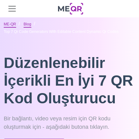
ME-QR
Blog
Top 7 Qr Code Generators With Editable Content Dynamic Qr Codes
Düzenlenebilir
İçerikli En İyi 7 QR
Kod Oluşturucu
Bir bağlantı, video veya resim için QR kodu
oluşturmak için - aşağıdaki butona tıklayın.