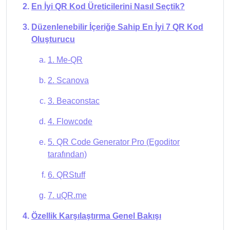
En İyi QR Kod Üreticilerini Nasıl Seçtik?
Düzenlenebilir İçeriğe Sahip En İyi 7 QR Kod
Oluşturucu
1. Me-QR
2. Scanova
3. Beaconstac
4. Flowcode
5. QR Code Generator Pro (Egoditor
tarafından)
6. QRStuff
7. uQR.me
Özellik Karşılaştırma Genel Bakışı