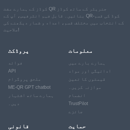
کوڈز کے ہمارے مفت QR جنریٹر کے ساتھ کوڈز
بنائیں۔ قابل فہم انٹرفیس، آپ کے QR-کوڈ کی قسم
کے انتخاب میں مختلف قسم، اعداد و شمار دیکھنے کی
صلاحیت!
معلومات
پروڈکٹ
ہمارے بارے میں
فوائد
ادائیگی اور مواد
API
قیمتوں کا تعین
ملحق پروگرام
موازنہ کریں۔
ME-QR GPT chatbot
انضمام
ہمارے ساتھ اشتہار
TrustPilot
دیں۔
جائزے
حمایت
قانونی