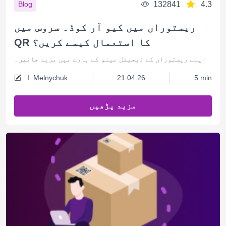
132841
4.3
Blog
ریستوراں میں کیو آر کوڈ۔ سروس میں
QR کا استعمال کیسے کریں؟
اپنے ریستوراں کے ڈیجیٹل مینو کے بارے میں مزید جانیں۔
I. Melnychuk
21.04.26
5 min
مزید پڑھیں