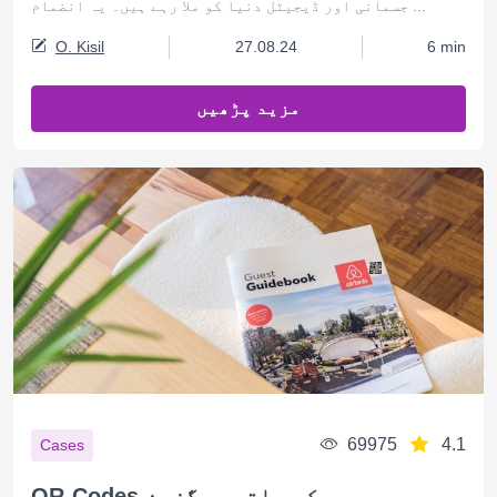
جسمانی اور ڈیجیٹل دنیا کو ملا رہے ہیں۔ یہ انضمام ...
O. Kisil
27.08.24
6 min
مزید پڑھیں
69975
4.1
Cases
QR-Codes کے ساتھ میگزین