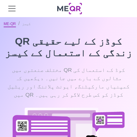
کیسز
ME-QR
QR کوڈز کے لیے حقیقی
زندگی کے استعمال کے کیسز
مختلف صنعتوں میں QR کوڈ کے استعمال کی
مثالوں کے بارے میں جانیں۔ دیکھیں کہ
کمپنیاں مارکیٹنگ، ایونٹ پلاننگ اور ریٹیل
میں QR کوڈز کو کس طرح لاگو کر رہی ہیں۔