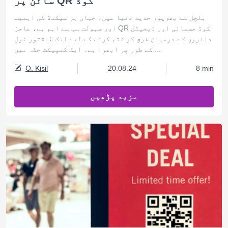
سائن پر QR کوڈ
ہلچل سے بھرپور جدید دنیا میں، جہاں ہر سیکنڈ کی اہمیت
اور سہولت سب سے اہم ہے، عاجز QR کوڈ جسمانی اور ڈیجیٹل
دائروں کے درمیان فرق کو ختم کرنے کے لیے ایک طاقتور ٹول
کے طور پر ابھرا ہے۔ ایک کمپیکٹ جگہ میں ...
O. Kisil
20.08.24
8 min
مزید پڑھیں