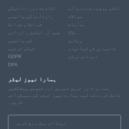
اکثر پوچھے جانے والے
اکاؤنٹ اور ادائیگی
سوالات
رازداری کی پالیسی
ہدایات
شرائط و ضوابط
بلاگ
کیو آر اسکین رازداری
ویڈیو
کی پالیسی
کامیابی کی کہانیاں
کوکی ترتیب
امدادی مرکز
GDPR
DPA
ہمارا نیوز لیٹر
ہماری تازہ ترین خبریں اور خصوصی پیشکشیں
حاصل کرنے کے لیے ہمارے نیوز لیٹر کو سبسکرائب
کریں۔