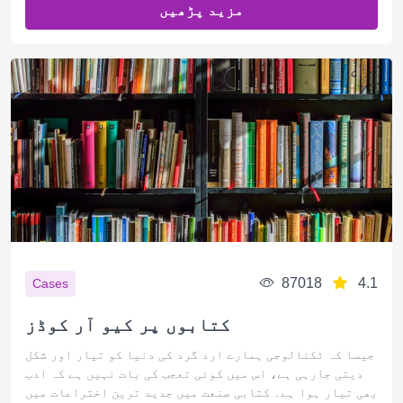
مزید پڑھیں
87018
4.1
Cases
کتابوں پر کیو آر کوڈز
جیسا کہ ٹکنالوجی ہمارے ارد گرد کی دنیا کو تیار اور شکل
دیتی جارہی ہے، اس میں کوئی تعجب کی بات نہیں ہے کہ ادب
بھی تیار ہوا ہے۔ کتابی صنعت میں جدید ترین اختراعات میں