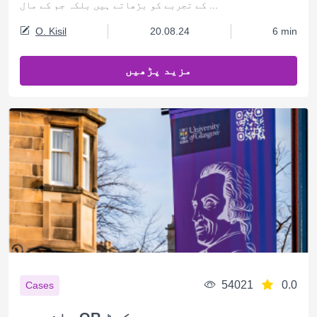
کے تجربے کو بڑھاتے ہیں بلکہ جم کے مال ...
O. Kisil
20.08.24
6 min
مزید پڑھیں
54021
0.0
Cases