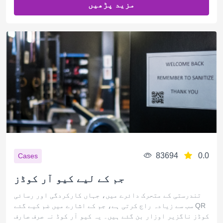
مزید پڑھیں
83694
0.0
Cases
جم کے لیے کیو آر کوڈز
تندرستی کے متحرک دائرے میں، جہاں کارکردگی اور رسائی
سب سے زیادہ راج کرتی ہے، جم کے اشارے میں ضم کیے گئے QR
کوڈز ناگزیر اوزار بن گئے ہیں۔ یہ کیو آر کوڈ نہ صرف صارف