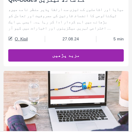
میڈیا اور اشاعتوں کے تیزی سے ارتقا پذیر منظر نامے میں،
ٹیکنالوجی کا انضمام قارئین کی مصروفیت اور تعامل کو
بڑھانے میں اہم کردار ادا کر رہا ہے۔ ایسی ہی ایک
اختراعی لہریں میگزینوں اور اخبارات میں کیو آر ...
O. Kisil
27.08.24
5 min
مزید پڑھیں