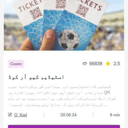
66839
2.5
Cases
اسٹیڈیم کیو آر کوڈ
کھیلوں کے اسٹیڈیموں اور میدانوں کی برقی دنیا میں،
جہاں جذبہ اور جوش آپس میں ٹکراتے ہیں، اشارے پر QR
کوڈز ایک تبدیلی کے آلے کے طور پر ابھرے ہیں، جو اس بات
کی وضاحت کرتے ہیں کہ مداح اپنی پسندیدہ ٹیموں ا ...
O. Kisil
20.08.24
8 min