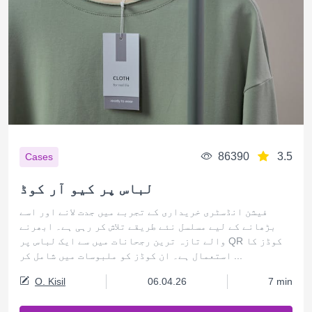
86390
3.5
Cases
لباس پر کیو آر کوڈ
فیشن انڈسٹری خریداری کے تجربے میں جدت لانے اور اسے
بڑھانے کے لیے مسلسل نئے طریقے تلاش کر رہی ہے۔ ابھرنے
والے تازہ ترین رجحانات میں سے ایک لباس پر QR کوڈز کا
استعمال ہے۔ ان کوڈز کو ملبوسات میں شامل کر ...
O. Kisil
06.04.26
7 min