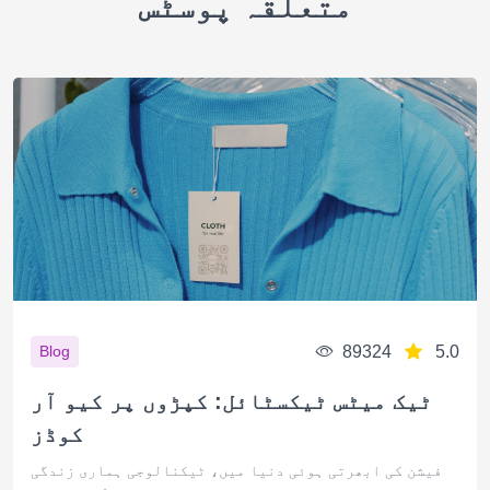
متعلقہ پوسٹس
89324
5.0
Blog
ٹیک میٹس ٹیکسٹائل: کپڑوں پر کیو آر
کوڈز
فیشن کی ابھرتی ہوئی دنیا میں، ٹیکنالوجی ہماری زندگی