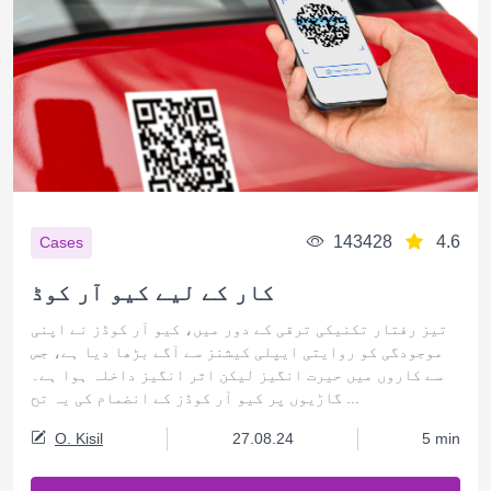
143428
4.6
Cases
کار کے لیے کیو آر کوڈ
تیز رفتار تکنیکی ترقی کے دور میں، کیو آر کوڈز نے اپنی
موجودگی کو روایتی ایپلی کیشنز سے آگے بڑھا دیا ہے، جس
سے کاروں میں حیرت انگیز لیکن اثر انگیز داخلہ ہوا ہے۔
گاڑیوں پر کیو آر کوڈز کے انضمام کی یہ تح ...
O. Kisil
27.08.24
5 min