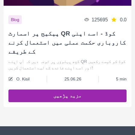
125695
0.0
Blog
پیکیج پر اسمارٹ QR کوڈ - اسے اپنی
کاروباری حکمت عملی میں استعمال کرنے
کے طریقے
کچھ پہلوؤں پر توجہ دیں کہ آپ اپنے QR کوڈ کو کیسے رکھیں
اور اسے اپنے فائدے کے لیے استعمال کریں!
O. Kisil
25.06.26
5 min
مزید پڑھیں