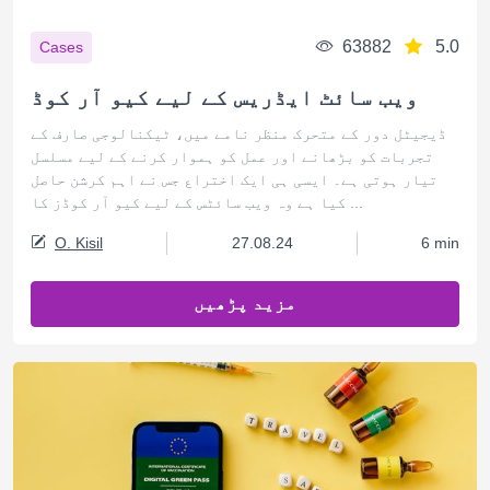
63882
5.0
Cases
ویب سائٹ ایڈریس کے لیے کیو آر کوڈ
ڈیجیٹل دور کے متحرک منظر نامے میں، ٹیکنالوجی صارف کے
تجربات کو بڑھانے اور عمل کو ہموار کرنے کے لیے مسلسل
تیار ہوتی ہے۔ ایسی ہی ایک اختراع جس نے اہم کرشن حاصل
کیا ہے وہ ویب سائٹس کے لیے کیو آر کوڈز کا ...
O. Kisil
27.08.24
6 min
مزید پڑھیں