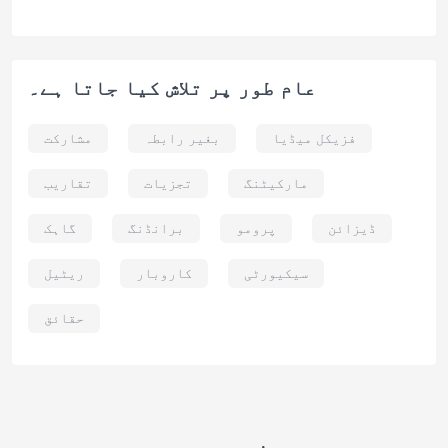
عام طور پر تلاش کیا جاتا ہے۔
فزیکل میڈیا
بغیر رابطہ
مشارکت
مارکیٹنگ
تجزیات
تقاریب
ڈیزائن
پرومو
برانڈنگ
گاہک
سیکیورٹی
کاروبار
ریٹیل
حقائق