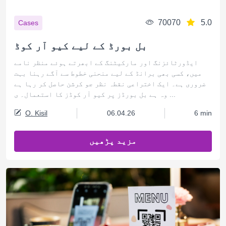
70070
5.0
Cases
بل بورڈ کے لیے کیو آر کوڈ
ایڈورٹائزنگ اور مارکیٹنگ کے ابھرتے ہوئے منظر نامے
میں، کسی بھی برانڈ کے لیے منحنی خطوط سے آگے رہنا بہت
ضروری ہے۔ ایک اختراعی نقطہ نظر جو کرشن حاصل کر رہا ہے
وہ ہے بل بورڈز پر کیو آر کوڈز کا استعمال۔ ی ...
O. Kisil
06.04.26
6 min
مزید پڑھیں