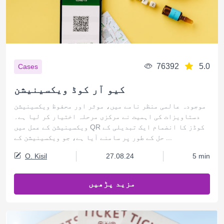
76392
5.0
Cases
کیو آر کوڈ ویکسینیشن
موجودہ عالمی منظر نامے میں، موثر اور محفوظ ویکسینیشن
دستاویزات کی اہمیت نے مرکزی مرحلہ اختیار کر لیا ہے۔
ویکسینیشن کے عمل میں QR کوڈز کا انضمام ایک تبدیلی کے
حل کے طور پر سامنے آیا ہے، جو ویکسینیشن کے ...
O. Kisil
27.08.24
5 min
مزید پڑھیں