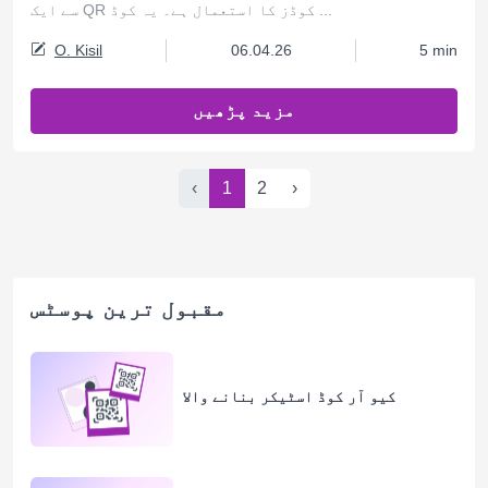
سے ایک QR کوڈز کا استعمال ہے۔ یہ کوڈ ...
O. Kisil
06.04.26
5 min
مزید پڑھیں
‹
1
2
›
مقبول ترین پوسٹس
کیو آر کوڈ اسٹیکر بنانے والا