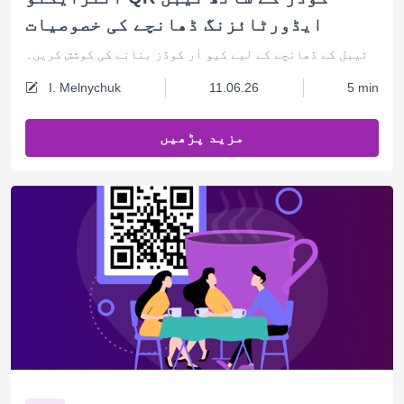
ایڈورٹائزنگ ڈھانچے کی خصوصیات
ٹیبل کے ڈھانچے کے لیے کیو آر کوڈز بنانے کی کوشش کریں۔
I. Melnychuk
11.06.26
5 min
مزید پڑھیں