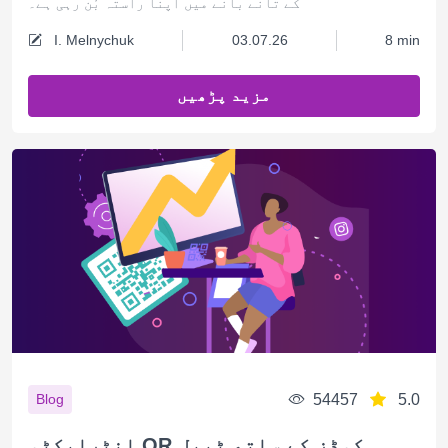
کے تانے بانے میں اپنا راستہ بُن رہی ہے۔
I. Melnychuk
03.07.26
8 min
مزید پڑھیں
54457
5.0
Blog
انٹرایکٹو QR کوڈز کے ساتھ ٹیبل