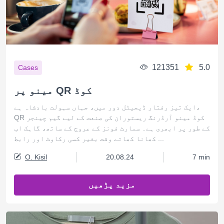
121351
5.0
Cases
مینو پر QR کوڈ
ایک تیز رفتار ڈیجیٹل دور میں، جہاں سہولت بادشاہ ہے،
QR کوڈ مینو آرڈرنگ ریستوران کی صنعت کے لیے گیم چینجر
کے طور پر ابھری ہے۔ سمارٹ فونز کے عروج کے ساتھ، گاہک اب
کھانا کھاتے وقت بغیر کسی رکاوٹ اور رابط ...
O. Kisil
20.08.24
7 min
مزید پڑھیں