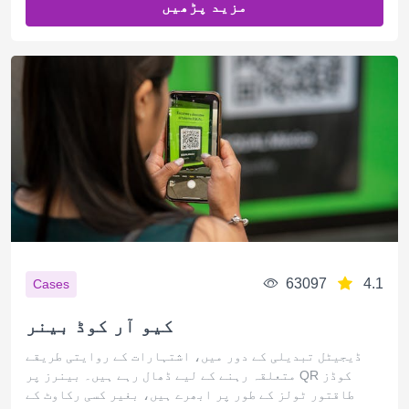
مزید پڑھیں
63097
4.1
Cases
کیو آر کوڈ بینر
ڈیجیٹل تبدیلی کے دور میں، اشتہارات کے روایتی طریقے
متعلقہ رہنے کے لیے ڈھال رہے ہیں۔ بینرز پر QR کوڈز
طاقتور ٹولز کے طور پر ابھرے ہیں، بغیر کسی رکاوٹ کے