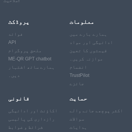
صلاحیت!
معلومات
پروڈکٹ
ہمارے بارے میں
فوائد
ادائیگی اور مواد
API
قیمتوں کا تعین
ملحق پروگرام
موازنہ کریں۔
ME-QR GPT chatbot
انضمام
ہمارے ساتھ اشتہار
TrustPilot
دیں۔
جائزے
حمایت
قانونی
اکثر پوچھے جانے والے
اکاؤنٹ اور ادائیگی
سوالات
رازداری کی پالیسی
ہدایات
شرائط و ضوابط