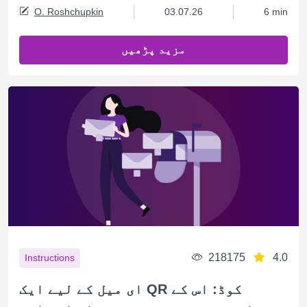
O. Roshchupkin
03.07.26
6 min
مزید پڑھیں
218175
4.0
Instructions
ای میل کے لیے ایک QR کوڈ: اس کے