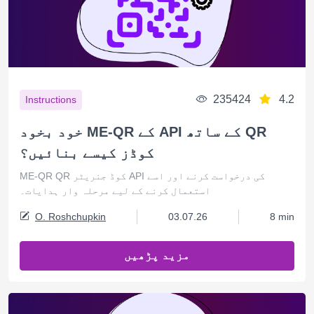
235424
4.2
Instructions
خود بخود ME-QR کے API کے ساتھ QR
کوڈز کیسے بنائیں؟
ME-QR QR کوڈ جنریٹر API کی درخواست کرنے اور اسے
استعمال کرنے کے لیے مرحلہ وار ہدایات۔
O. Roshchupkin
03.07.26
8 min
مزید پڑھیں