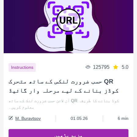
125795
5.0
Instructions
حسب ضرورت لنکس کے ساتھ متحرک QR
کوڈز بنانے کے لیے مرحلہ وار گائیڈ
آن لائن حسب ضرورت لنک کے ساتھ QR کوڈ بنانے کا طریقہ
معلوم کریں۔
M. Buravtsov
01.05.26
6 min
مزید پڑھیں