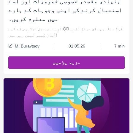
بنیادی مقصد، خصوصی خصوصیات اور اسے
استعمال کرنے کی اپنی وجوہات کے بارے
میں معلوم کریں۔
اپنے ای میل ایڈریس کے لیے QR کوڈ بنائیں۔ ای میلز اتنی
آسان کبھی نہیں رہی ہیں!
M. Buravtsov
01.05.26
7 min
مزید پڑھیں