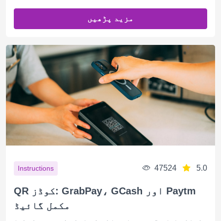
مزید پڑھیں
47524
5.0
Instructions
QR کوڈز: GrabPay، GCash اور Paytm
مکمل گائیڈ