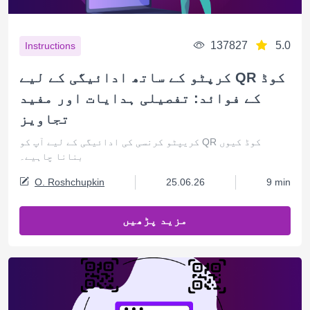
137827
5.0
Instructions
کرپٹو کے ساتھ ادائیگی کے لیے QR کوڈ
کے فوائد: تفصیلی ہدایات اور مفید
تجاویز
کریپٹو کرنسی کی ادائیگی کے لیے آپ کو QR کوڈ کیوں
بنانا چاہیے۔
O. Roshchupkin
25.06.26
9 min
مزید پڑھیں