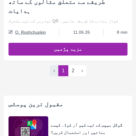
طریقے سے متعلق مثالوں کے ساتھ
ہدایات
تصاویر کے لیے متحرک QR کوڈز بنانے کا طریقہ جانیں۔
O. Roshchupkin
11.06.26
8 min
مزید پڑھیں
‹
1
2
›
مقبول ترین پوسٹس
گوگل میپس کے لیے کیو آر کوڈ۔ کیسے
بنائیں اور استعمال کریں؟