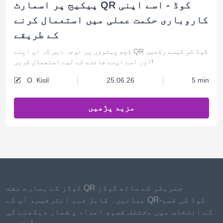
پیکیج پر اسمارٹ QR کوڈ - اسے اپنی
کاروباری حکمت عملی میں استعمال کرنے
کے طریقے
کچھ پہلوؤں پر توجہ دیں کہ آپ اپنے QR کوڈ کو کیسے رکھیں
اور اسے اپنے فائدے کے لیے استعمال کریں!
O. Kisil
25.06.26
5 min
مزید پڑھیں
کوڈز کے ہمارے مفت QR جنریٹر کے ساتھ کوڈز
بنائیں۔ قابل فہم انٹرفیس، آپ کے QR-کوڈ کی قسم
کے انتخاب میں مختلف قسم، اعداد و شمار دیکھنے کی