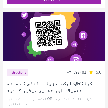
397481
5.0
Instructions
ایک سے زیادہ لنکس کے ساتھ QR کوڈ:
تفصیلات اور تخلیق ویڈیو گائیڈ
ایک سے زیادہ لنک کے لیے QR کوڈ بنانے کے اختیار سے
فائدہ اٹھائیں۔