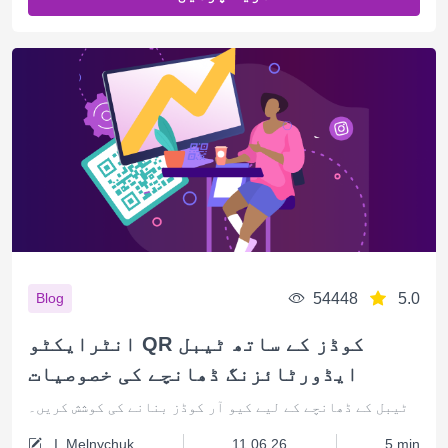
54448
5.0
Blog
انٹرایکٹو QR کوڈز کے ساتھ ٹیبل
ایڈورٹائزنگ ڈھانچے کی خصوصیات
ٹیبل کے ڈھانچے کے لیے کیو آر کوڈز بنانے کی کوشش کریں۔
I. Melnychuk
11.06.26
5 min