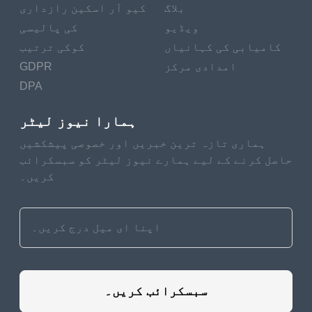
بلاگ
کیو آر اسکین رازداری
ویڈیو
کی پالیسی
کامیابی کی کہانیاں
کوکی ترتیب
امدادی مرکز
GDPR
DPA
ہمارا نیوز لیٹر
ہماری تازہ ترین خبریں اور خصوصی پیشکشیں
حاصل کرنے کے لیے ہمارے نیوز لیٹر کو سبسکرائب
کریں۔
سبسکرائب کریں۔