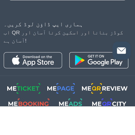
ہماری ایپ ڈاؤن لوڈ کریں۔
اب QR کوڈز بنانا اور اسکین کرنا آسان اور
آسان ہے!