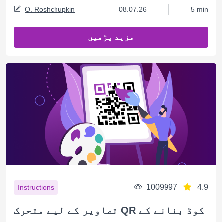
O. Roshchupkin
08.07.26
5 min
مزید پڑھیں
1009997
4.9
Instructions
تصاویر کے لیے متحرک QR کوڈ بنانے کے