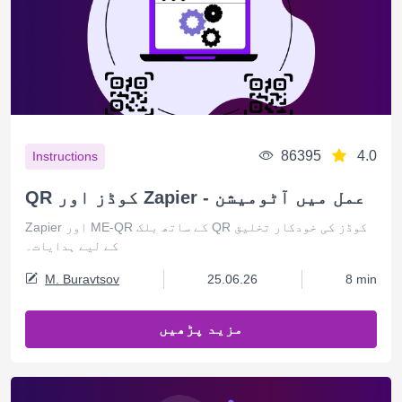
86395
4.0
Instructions
QR کوڈز اور Zapier - عمل میں آٹومیشن
Zapier اور ME-QR کے ساتھ بلک QR کوڈز کی خودکار تخلیق
کے لیے ہدایات۔
M. Buravtsov
25.06.26
8 min
مزید پڑھیں