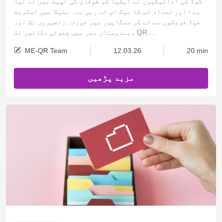
کوڈ کی ادائیگیوں نے ایشیا کو طوفان کی لپیٹ میں لے لیا
ہے - اور تعداد اس کا بیک اپ لے رہی ہے۔ منیلا میں اسٹریٹ
فوڈ فروشوں سے لے کر سنگاپور میں خوردہ زنجیروں تک اور
ہندوستان بھر میں چھوٹی دکانوں تک، QR ...
ME-QR Team
12.03.26
20 min
مزید پڑھیں