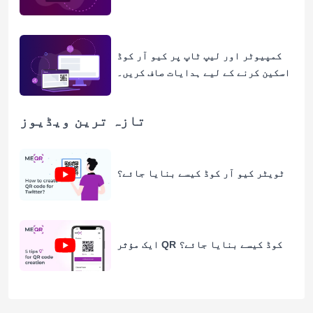
کمپیوٹر اور لیپ ٹاپ پر کیو آر کوڈ
اسکین کرنے کے لیے ہدایات صاف کریں۔
تازہ ترین ویڈیوز
ٹویٹر کیو آر کوڈ کیسے بنایا جائے؟
ایک مؤثر QR کوڈ کیسے بنایا جائے؟