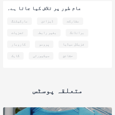
عام طور پر تلاش کیا جاتا ہے۔
مشارکت
ڈیزائن
مارکیٹنگ
برانڈنگ
بغیر رابطہ
تجزیات
فزیکل میڈیا
پرومو
کاروبار
حقائق
سیکیورٹی
گاہک
متعلقہ پوسٹس