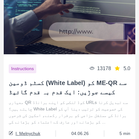
13178
5.0
Instructions
کسٹم ڈومین (White Label) کو ME-QR سے
کیسے جوڑیں: ایک قدم بہ قدم گائیڈ
معیاری QR کوڈ لنکس کو اپنے برانڈڈ URLs سے تبدیل کرنا
چاہتے ہیں؟ White Label کی خصوصیت کو ترتیب دینا آپ کو
برانڈ کی مستقل مزاجی کو برقرار رکھنے، اسکین کی شرحوں
کو بڑھانے اور صارف کے اعتماد کو بڑھانے کی ...
I. Melnychuk
04.06.26
5 min