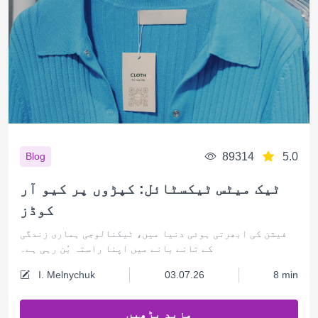
89314
5.0
Blog
ٹیک میٹس ٹیکسٹائل: کپڑوں پر کیو آر
کوڈز
فیشن کی ابھرتی ہوئی دنیا میں، ٹیکنالوجی ہماری زندگی
کے تانے بانے میں اپنا راستہ بُن رہی ہے۔
I. Melnychuk
03.07.26
8 min
مزید پڑھیں