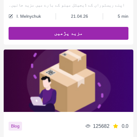
اپنے ریستوراں کے ڈیجیٹل مینو کے بارے میں مزید جانیں۔
I. Melnychuk
21.04.26
5 min
مزید پڑھیں
125682
0.0
Blog