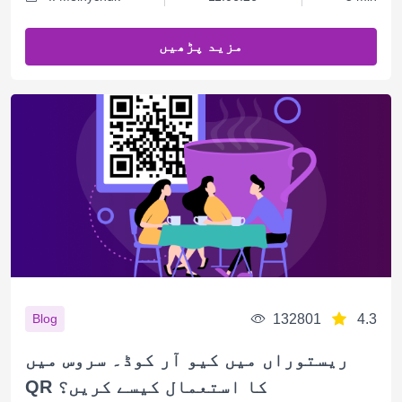
مزید پڑھیں
132801
4.3
Blog
ریستوراں میں کیو آر کوڈ۔ سروس میں
QR کا استعمال کیسے کریں؟