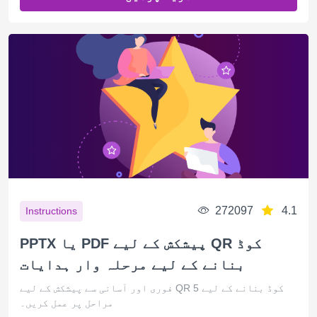
272097
4.1
Instructions
PPTX یا PDF پیشکش کے لیے QR کوڈ
بنانے کے لیے مرحلہ وار ہدایات
فوری اور آسانی سے پیشکش کے لیے QR کوڈ بنانے کے لیے 5
مراحل پر عمل کریں۔