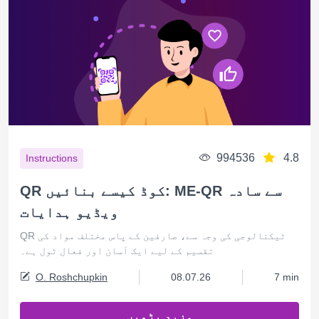
994536
4.8
Instructions
QR کوڈ کیسے بنائیں: ME-QR سے سادہ
ویڈیو ہدایات
QR ٹیکنالوجی کی وجہ سے، صارفین کے پاس مختلف مواد کی
تقسیم کے لیے ایک آسان اور فعال ٹول ہے۔
O. Roshchupkin
08.07.26
7 min
مزید پڑھیں