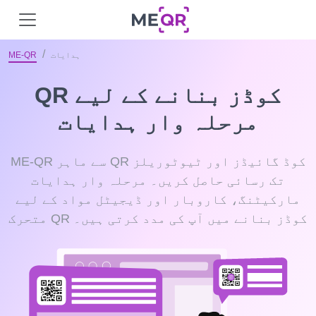
ہدایات
ME-QR
QR کوڈز بنانے کے لیے
مرحلہ وار ہدایات
ME-QR سے ماہر QR کوڈ گائیڈز اور ٹیوٹوریلز
تک رسائی حاصل کریں۔ مرحلہ وار ہدایات
مارکیٹنگ، کاروبار اور ڈیجیٹل مواد کے لیے
متحرک QR کوڈز بنانے میں آپ کی مدد کرتی ہیں۔