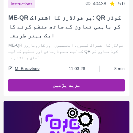
40438
5.0
Instructions
ME-QR پر فولڈرز کا اشتراک: QR کوڈز
کو باہمی تعاون کے ساتھ منظم کرنے کا
ایک بہتر طریقہ
ME-QR فولڈر کا اشتراک ٹیموں، ایجنسیوں اور کاروباروں
کے لیے محفوظ رسائی اور تنظیم کے لیے QR کوڈ تعاون کو
آسان بناتا ہے۔
M. Buravtsov
11.03.26
8 min
مزید پڑھیں