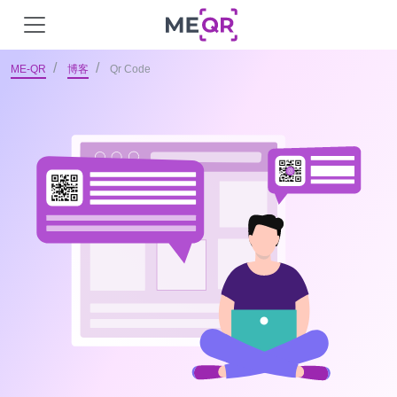
ME-QR
博客
Qr Code