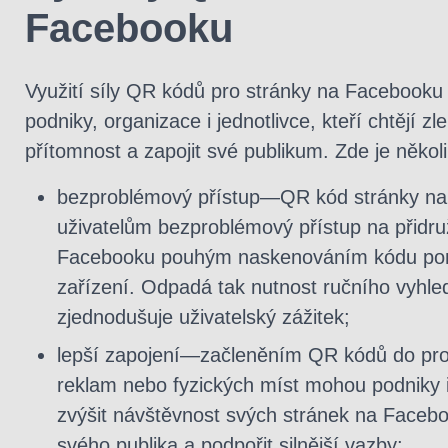
Facebooku
Využití síly QR kódů pro stránky na Facebooku
podniky, organizace i jednotlivce, kteří chtějí zl
přítomnost a zapojit své publikum. Zde je někol
bezproblémový přístup—QR kód stránky na
uživatelům bezproblémový přístup na přidr
Facebooku pouhým naskenováním kódu pom
zařízení. Odpadá tak nutnost ručního vyhle
zjednodušuje uživatelský zážitek;
lepší zapojení—začleněním QR kódů do pro
reklam nebo fyzických míst mohou podniky i 
zvýšit návštěvnost svých stránek na Facebo
svého publika a podpořit silnější vazby;