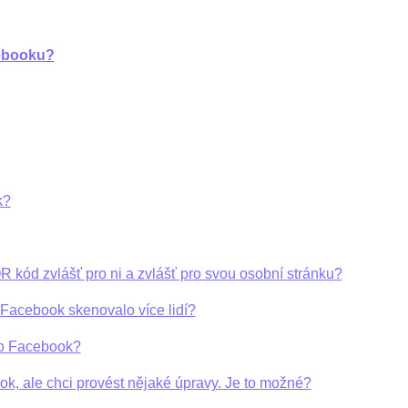
cebooku?
k?
R kód zvlášť pro ni a zvlášť pro svou osobní stránku?
 Facebook skenovalo více lidí?
ro Facebook?
k, ale chci provést nějaké úpravy. Je to možné?