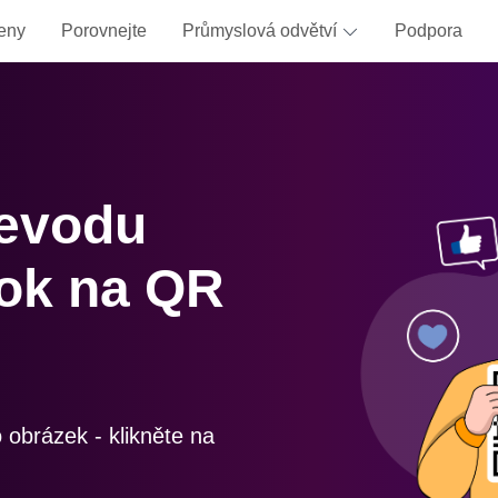
eny
Porovnejte
Průmyslová odvětví
Podpora
evodu
ok na QR
 obrázek - klikněte na