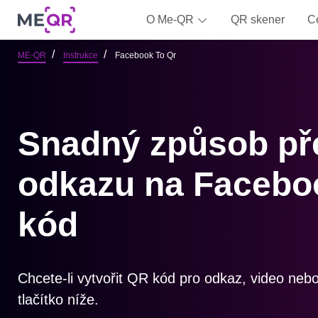
O Me-QR
QR skener
C
ME-QR
Instrukce
Facebook To Qr
Snadný způsob př
odkazu na Facebo
kód
Chcete-li vytvořit QR kód pro odkaz, video nebo
tlačítko níže.