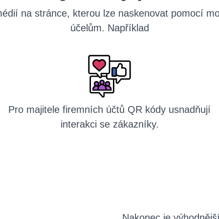
médií na stránce, kterou lze naskenovat pomocí m
účelům. Například
Pro majitele firemních účtů QR kódy usnadňují
interakci se zákazníky.
Nakonec je výhodnějš