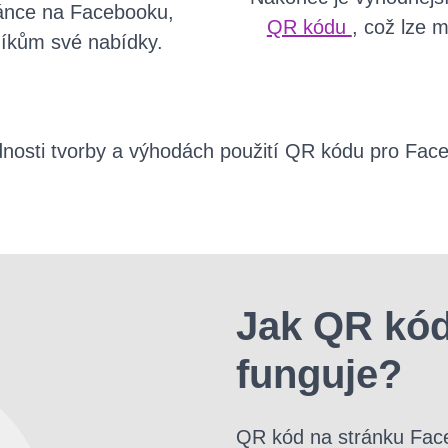
ránce na Facebooku,
QR kódu
, což lze 
íkům své nabídky.
dnosti tvorby a výhodách použití QR kódu pro Face
Jak QR kó
funguje?
QR kód na stránku Faceb