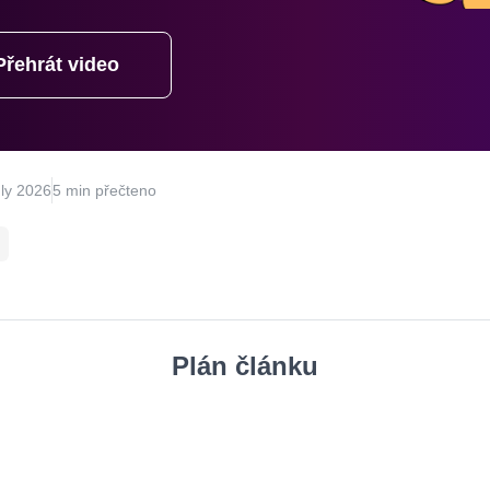
Přehrát video
ly 2026
5 min přečteno
Plán článku