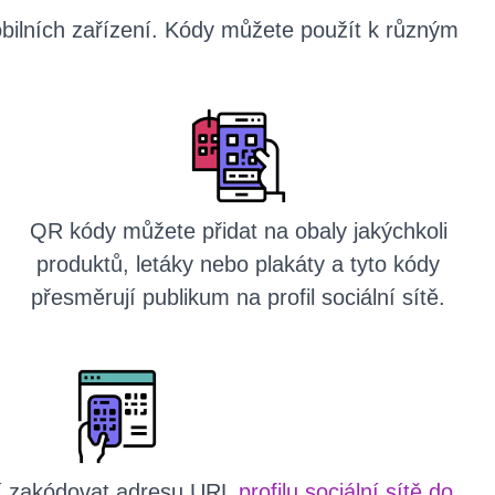
obilních zařízení. Kódy můžete použít k různým
QR kódy můžete přidat na obaly jakýchkoli
produktů, letáky nebo plakáty a tyto kódy
přesměrují publikum na profil sociální sítě.
í zakódovat adresu URL
profilu sociální sítě do