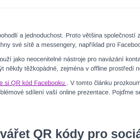
a pohodlí a jednoduchost. Proto většina společností
echny své sítě a messengery, například pro Facebo
louží jako neocenitelné nástroje pro navázání kont
 někdy těžkopádné, zejména v offline prostředí ne
te si QR kód Facebooku
. V tomto článku prozkou
lémové sdílení vaší online prezentace. Pojďme s
vářet QR kódy pro sociá