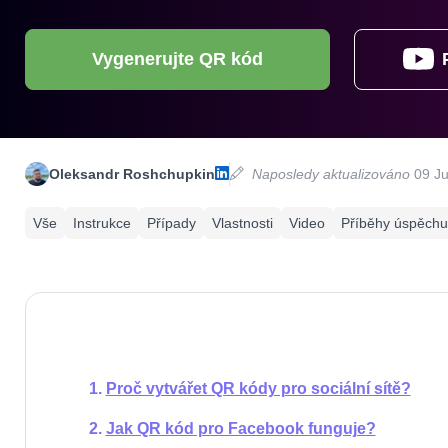
Vygenerujte QR kód
Oleksandr Roshchupkin
Naposledy aktualizováno
09 Ju
Vše
Instrukce
Případy
Vlastnosti
Video
Příběhy úspěchu
Proč vytvářet QR kódy pro sociální sítě?
Jak QR kód pro Facebook funguje?