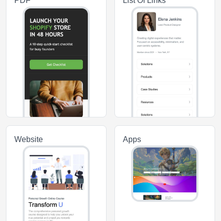
PDF
List Of Links
Website
Apps