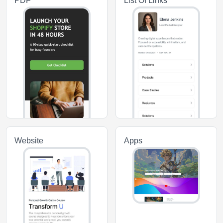
PDF
List Of Links
Website
Apps