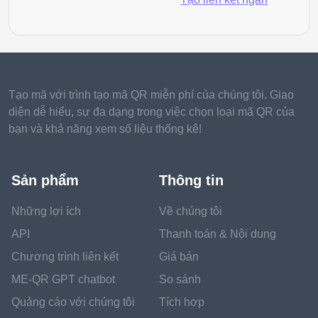
Tạo mã với trình tạo mã QR miễn phí của chúng tôi. Giao
diện dễ hiểu, sự đa dạng trong việc chọn loại mã QR của
bạn và khả năng xem số liệu thống kê!
Sản phẩm
Thông tin
Những lợi ích
Về chúng tôi
API
Thanh toán & Nội dung
Chương trình liên kết
Giá bán
ME-QR GPT chatbot
So sánh
Quảng cáo với chúng tôi
Tích hợp