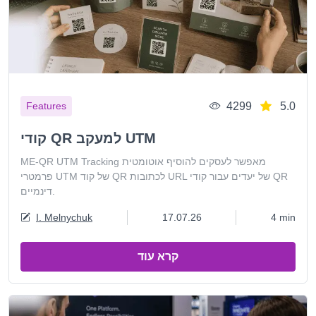
4299
5.0
Features
קודי QR למעקב UTM
ME-QR UTM Tracking מאפשר לעסקים להוסיף אוטומטית
פרמטרי UTM של קוד QR לכתובות URL של יעדים עבור קודי QR
דינמיים.
I. Melnychuk
17.07.26
4 min
קרא עוד