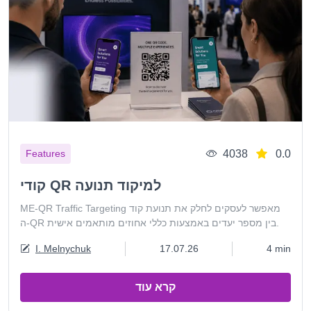
4038
0.0
Features
קודי QR למיקוד תנועה
ME-QR Traffic Targeting מאפשר לעסקים לחלק את תנועת קוד
ה-QR בין מספר יעדים באמצעות כללי אחוזים מותאמים אישית.
I. Melnychuk
17.07.26
4 min
קרא עוד