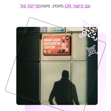
.
סריקת קוד QR עם קישור
מאמץ, פשוט