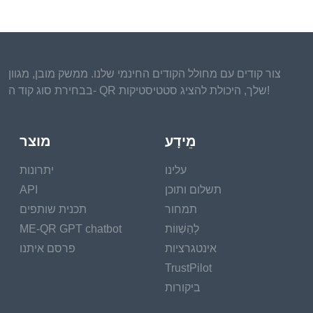
צור קודים עם מחולל הקודים החינמי שלנו. ממשק מובן, מגוון
בבחירת סוג קוד ה- QR שלך, היכולת להציג סטטיסטיקות!
מֵידָע
מוצר
עלינו
יתרונות
תשלום ותוכן
API
תמחור
תכנית שותפים
לְהַשְׁווֹת
ME-QR GPT chatbot
אינטגרציות
פרסם איתנו
TrustPilot
ביקורות