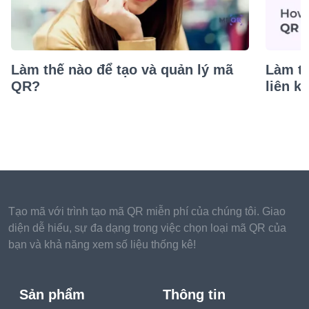
Làm thế nào để tạo và quản lý mã
Làm t
QR?
liên k
Tạo mã với trình tạo mã QR miễn phí của chúng tôi. Giao
diện dễ hiểu, sự đa dạng trong việc chọn loại mã QR của
bạn và khả năng xem số liệu thống kê!
Sản phẩm
Thông tin