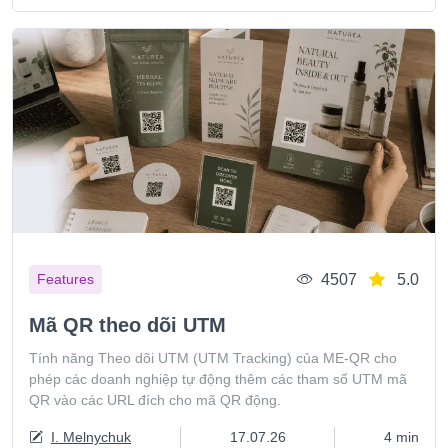
4507
5.0
Features
Mã QR theo dõi UTM
Tính năng Theo dõi UTM (UTM Tracking) của ME-QR cho
phép các doanh nghiệp tự động thêm các tham số UTM mã
QR vào các URL đích cho mã QR động.
I. Melnychuk
17.07.26
4 min