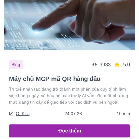
3933
5.0
Blog
Máy chủ MCP mã QR hàng đầu
Trí tuệ nhân tạo đang trở thành một phần của quy trình làm
việc hàng ngày, và hầu hết các trợ lý AI vẫn cần một phương
thức đáng tin cậy để giao tiếp với các dịch vụ bên ngoài.
O. Kisil
24.07.26
10 min
Đọc thêm