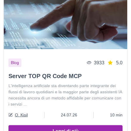
3933
5.0
Blog
Server TOP QR Code MCP
L'intelligenza artificiale sta diventando parte integrante dei
flussi di lavoro quotidiani e la maggior parte degli assistenti IA
necessita ancora di un metodo affidabile per comunicare con
i servizi ...
O. Kisil
24.07.26
10 min