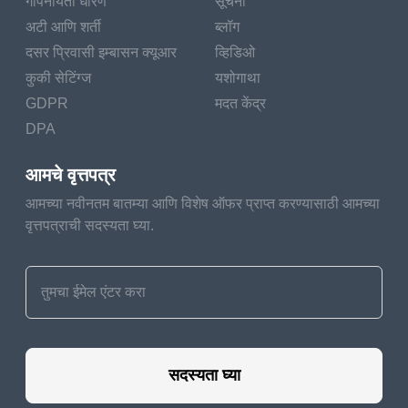
गोपनीयता धोरण
सूचना
अटी आणि शर्ती
ब्लॉग
दसर प्रिवासी इम्बासन क्यूआर
व्हिडिओ
कुकी सेटिंग्ज
यशोगाथा
GDPR
मदत केंद्र
DPA
आमचे वृत्तपत्र
आमच्या नवीनतम बातम्या आणि विशेष ऑफर प्राप्त करण्यासाठी आमच्या
वृत्तपत्राची सदस्यता घ्या.
सदस्यता घ्या