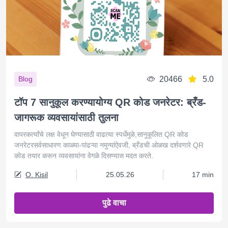
20466
5.0
Blog
टॉप 7 सानुकूल करण्यायोग्य QR कोड जनरेटर: ब्रँड-
जागरूक व्यवसायांसाठी तुलना
वापरकर्त्यांचे लक्ष वेधून घेण्यासाठी वाढत्या स्पर्धेमुळे,सानुकूलित QR कोड
जनरेटरसर्वसाधारण काळ्या-पांढऱ्या नमुन्यांऐवजी, ब्रँडची ओळख दर्शवणारे QR
कोड तयार करून व्यवसायांना वेगळे दिसण्यास मदत करते.
O. Kisil
25.05.26
17 min
पुढे वाचा