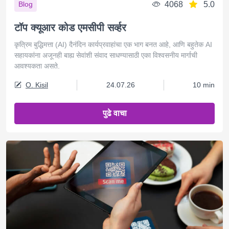
4068
5.0
Blog
टॉप क्यूआर कोड एमसीपी सर्व्हर
कृत्रिम बुद्धिमत्ता (AI) दैनंदिन कार्यप्रवाहांचा एक भाग बनत आहे, आणि बहुतेक AI
सहायकांना अजूनही बाह्य सेवांशी संवाद साधण्यासाठी एका विश्वसनीय मार्गाची
आवश्यकता असते.
O. Kisil
24.07.26
10 min
पुढे वाचा