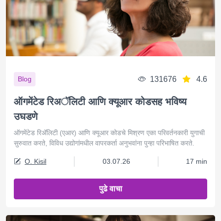
131676
4.6
Blog
ऑगमेंटेड रिअॅलिटी आणि क्यूआर कोडसह भविष्य
उघडणे
ऑगमेंटेड रिअ‍ॅलिटी (एआर) आणि क्यूआर कोडचे मिश्रण एका परिवर्तनकारी युगाची
सुरुवात करते, विविध उद्योगांमधील वापरकर्ता अनुभवांना पुन्हा परिभाषित करते.
O. Kisil
03.07.26
17 min
पुढे वाचा