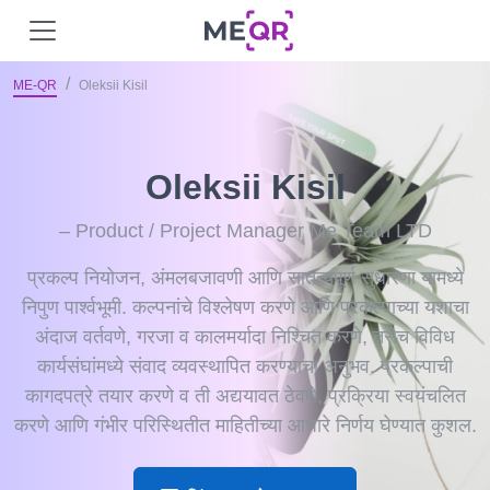
ME-QR
Oleksii Kisil
Oleksii Kisil
– Product / Project Manager Me Team LTD
प्रकल्प नियोजन, अंमलबजावणी आणि सातत्यपूर्ण सुधारणा यामध्ये
निपुण पार्श्वभूमी. कल्पनांचे विश्लेषण करणे आणि प्रकल्पाच्या यशाचा
अंदाज वर्तवणे, गरजा व कालमर्यादा निश्चित करणे, तसेच विविध
कार्यसंघांमध्ये संवाद व्यवस्थापित करण्याचा अनुभव. प्रकल्पाची
कागदपत्रे तयार करणे व ती अद्ययावत ठेवणे, प्रक्रिया स्वयंचलित
करणे आणि गंभीर परिस्थितीत माहितीच्या आधारे निर्णय घेण्यात कुशल.