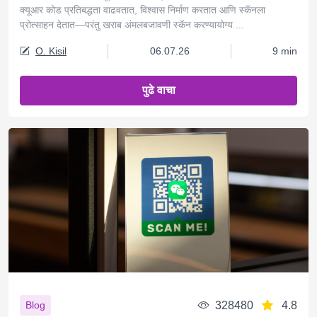
क्यूआर कोड प्रतिबद्धता वाढवतात, विश्वास निर्माण करतात आणि स्कॅनला
प्रोत्साहन देतात—परंतु खराब अंमलबजावणी स्कॅन करण्यायोग्य ...
O. Kisil
06.07.26
9 min
पुढे वाचा
328480
4.8
Blog