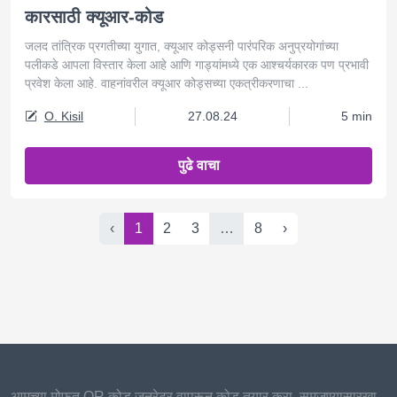
कारसाठी क्यूआर-कोड
जलद तांत्रिक प्रगतीच्या युगात, क्यूआर कोड्सनी पारंपरिक अनुप्रयोगांच्या
पलीकडे आपला विस्तार केला आहे आणि गाड्यांमध्ये एक आश्चर्यकारक पण प्रभावी
प्रवेश केला आहे. वाहनांवरील क्यूआर कोड्सच्या एकत्रीकरणाचा ...
O. Kisil
27.08.24
5 min
पुढे वाचा
‹
1
2
3
…
8
›
आमच्या मोफत QR कोड जनरेटर वापरून कोड तयार करा. समजण्यासारखा