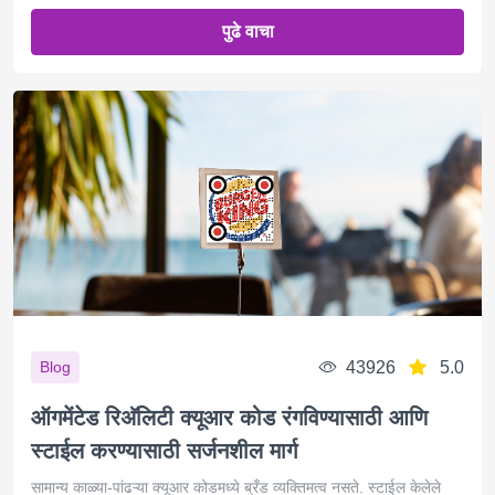
पुढे वाचा
43926
5.0
Blog
ऑगमेंटेड रिअ‍ॅलिटी क्यूआर कोड रंगविण्यासाठी आणि
स्टाईल करण्यासाठी सर्जनशील मार्ग
सामान्य काळ्या-पांढऱ्या क्यूआर कोडमध्ये ब्रँड व्यक्तिमत्व नसते. स्टाईल केलेले