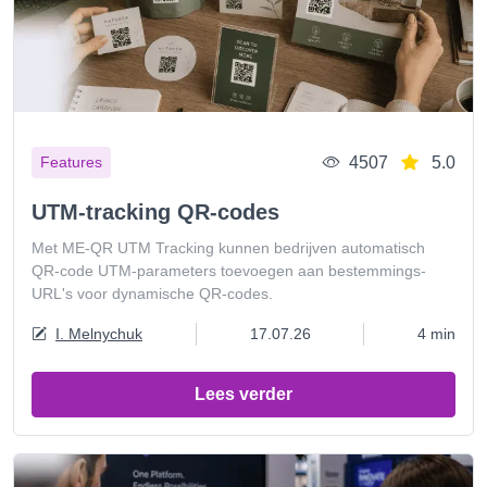
4507
5.0
Features
UTM-tracking QR-codes
Met ME-QR UTM Tracking kunnen bedrijven automatisch
QR-code UTM-parameters toevoegen aan bestemmings-
URL's voor dynamische QR-codes.
I. Melnychuk
17.07.26
4 min
Lees verder