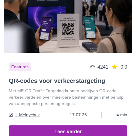
4241
0.0
Features
QR-codes voor verkeerstargeting
Met ME-QR Traffic Targeting kunnen bedrijven QR-code-
verkeer verdelen over meerdere bestemmingen met behulp
van aangepaste percentageregels.
I. Melnychuk
17.07.26
4 min
Lees verder