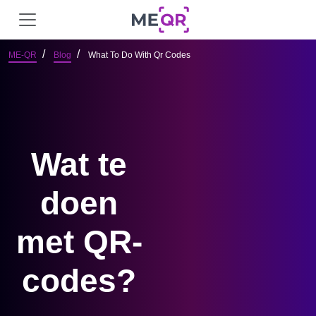
ME-QR
Blog
What To Do With Qr Codes
Wat te
doen
met QR-
codes?