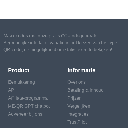
Maak codes met onze gratis QR-codegenerator.
Begrijpelijke interface, variatie in het kiezen van het type
QR-code, de mogelijkheid om statistieken te bekijken!
Product
Informatie
Een uitkering
Over ons
API
Betaling & inhoud
Affiliate-programma
Prijzen
ME-QR GPT chatbot
Vergelijken
Adverteer bij ons
Integraties
TrustPilot