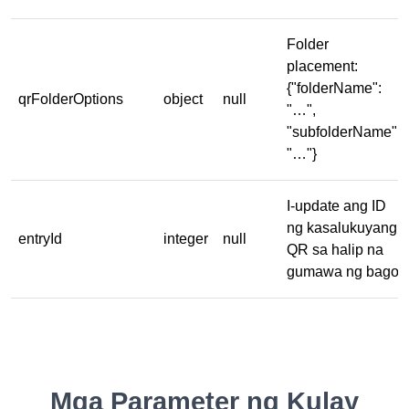
Folder
placement:
{"folderName":
qrFolderOptions
object
null
"…",
"subfolderName":
"…"}
I-update ang ID
ng kasalukuyang
entryId
integer
null
QR sa halip na
gumawa ng bago
Mga Parameter ng Kulay