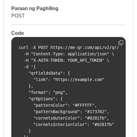
Paraan ng Paghiling
POST
Code
curl -X POST https://me-qr.com/api/v2/qr/link/cre
  -H "Content-Type: application/json" \

  -H "X-AUTH-TOKEN: YOUR_API_TOKEN" \

  -d '{

    "qrFieldsData": {

      "link": "https://example.com"

    },

    "format": "png",

    "qrOptions": {

      "patternColor": "#FFFFFF",

      "patternBackground": "#173782",

      "cornetsOuterColor": "#0281fb",

      "cornetsInteriorColor": "#0281fb"

    }
