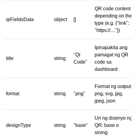
QR code content
depending on the
qrFieldsData
object
[]
type (e.g. {"link":
"https://…"})
Ipinapakita ang
"Qr
pamagat ng QR
title
string
Code"
code sa
dashboard
Format ng output:
format
string
"png"
png, svg, jpg,
jpeg, json
Uri ng disenyo ng
designType
string
"base"
QR: base o
sining