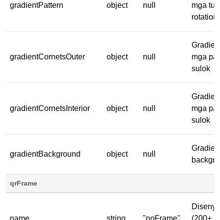
gradientPattern
object
null
mga tuld
rotation,
Gradien
gradientCornetsOuter
object
null
mga pan
sulok
Gradien
gradientCornetsInterior
object
null
mga pan
sulok
Gradien
gradientBackground
object
null
backgr
qrFrame
Disenyo
name
string
"noFrame"
(200+ n