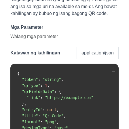
ang isa sa mga uri na available sa me-qr. Ang bawat
kahilingan ay bubuo ng isang bagong QR code.
Mga Parameter
Walang mga parameter
Katawan ng kahilingan
application/json
{

"token"
: 
"string"
,

"qrType"
: 
1
,

"qrFieldsData"
: {

"link"
: 
"https://example.com"
  },

"entryId"
: 
null
,

"title"
: 
"Qr Code"
,

"format"
: 
"png"
,

"designType"
: 
"base"
,
