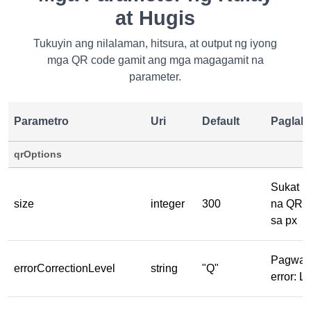
at Hugis
Tukuyin ang nilalaman, hitsura, at output ng iyong
mga QR code gamit ang mga magagamit na
parameter.
Parametro
Uri
Default
Paglal
qrOptions
Sukat ng
size
integer
300
na QR n
sa px
Pagwaw
errorCorrectionLevel
string
"Q"
error: L