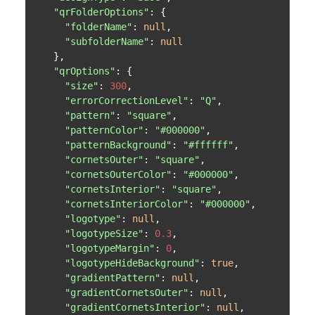
"qrFolderOptions"
: {

"folderName"
: 
null
,

"subfolderName"
: 
null
  },

"qrOptions"
: {

"size"
: 
300
,

"errorCorrectionLevel"
: 
"Q"
,

"pattern"
: 
"square"
,

"patternColor"
: 
"#000000"
,

"patternBackground"
: 
"#ffffff"
,

"cornetsOuter"
: 
"square"
,

"cornetsOuterColor"
: 
"#000000"
,

"cornetsInterior"
: 
"square"
,

"cornetsInteriorColor"
: 
"#000000"
,

"logotype"
: 
null
,

"logotypeSize"
: 
0.3
,

"logotypeMargin"
: 
0
,

"logotypeHideBackground"
: 
true
,

"gradientPattern"
: 
null
,

"gradientCornetsOuter"
: 
null
,

"gradientCornetsInterior"
: 
null
,
