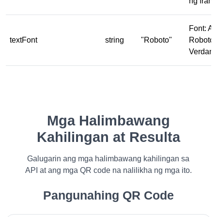
ng fram
Font: Ari
textFont
string
"Roboto"
Roboto,
Verdana.
Mga Halimbawang
Kahilingan at Resulta
Galugarin ang mga halimbawang kahilingan sa
API at ang mga QR code na nalilikha ng mga ito.
Pangunahing QR Code