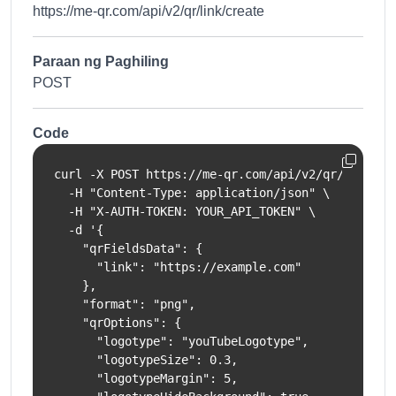
https://me-qr.com/api/v2/qr/link/create
Paraan ng Paghiling
POST
Code
curl -X POST https://me-qr.com/api/v2/qr/link/cre
  -H "Content-Type: application/json" \

  -H "X-AUTH-TOKEN: YOUR_API_TOKEN" \

  -d '{

    "qrFieldsData": {

      "link": "https://example.com"

    },

    "format": "png",

    "qrOptions": {

      "logotype": "youTubeLogotype",

      "logotypeSize": 0.3,

      "logotypeMargin": 5,
