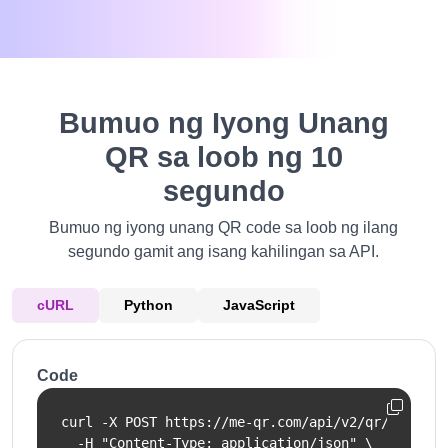
Bumuo ng Iyong Unang
QR sa loob ng 10
segundo
Bumuo ng iyong unang QR code sa loob ng ilang
segundo gamit ang isang kahilingan sa API.
cURL
Python
JavaScript
Code
curl -X POST https://me-qr.com/api/v2/qr/link/cre
  -H "Content-Type: application/json" \
