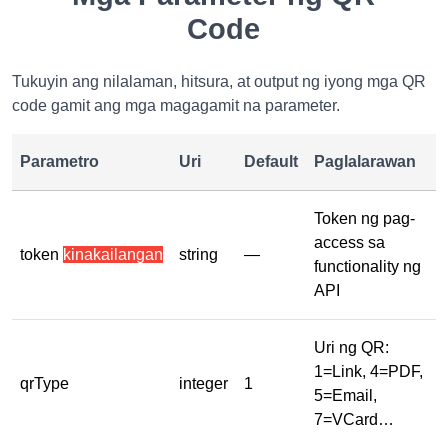
Code
Tukuyin ang nilalaman, hitsura, at output ng iyong mga QR
code gamit ang mga magagamit na parameter.
Parametro
Uri
Default
Paglalarawan
Token ng pag-
access sa
token
kinakailangan
string
—
functionality ng
API
Uri ng QR:
1=Link, 4=PDF,
qrType
integer
1
5=Email,
7=VCard…