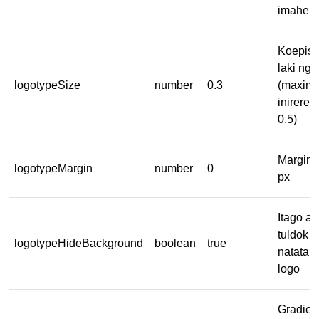
imahe n
Koepisy
laki ng 
logotypeSize
number
0.3
(maxim
inirere
0.5)
Margin 
logotypeMargin
number
0
px
Itago a
tuldok n
logotypeHideBackground
boolean
true
natatak
logo
Gradien