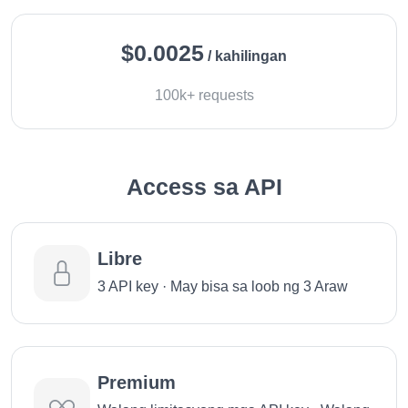
$0.0025
/ kahilingan
100k+ requests
Access sa API
Libre
3 API key · May bisa sa loob ng 3 Araw
Premium