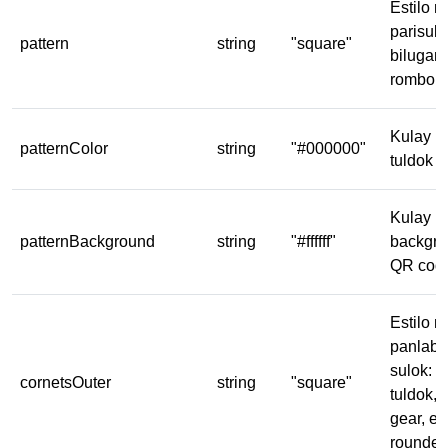
Estilo n
parisuka
pattern
string
"square"
bilugan,
rombo, 
Kulay 
patternColor
string
"#000000"
tuldok
Kulay n
patternBackground
string
"#ffffff"
backgro
QR cod
Estilo n
panlaba
sulok: p
cornetsOuter
string
"square"
tuldok, 
gear, ex
rounde