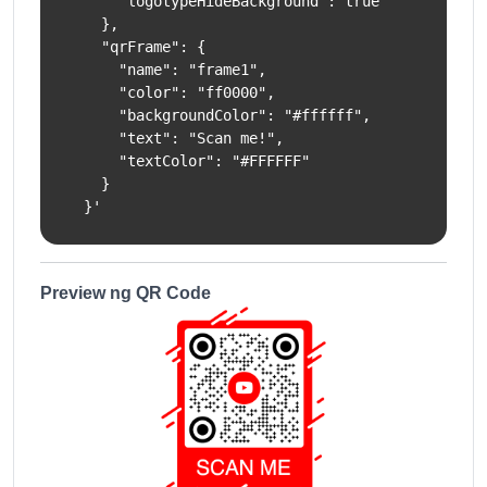
      "logotypeHideBackground": true

    },

    "qrFrame": {

      "name": "frame1",

      "color": "ff0000",

      "backgroundColor": "#ffffff",

      "text": "Scan me!",

      "textColor": "#FFFFFF"

    }

  }'
Preview ng QR Code