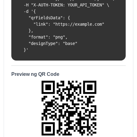
  -H "X-AUTH-TOKEN: YOUR_API_TOKEN" \

  -d '{

    "qrFieldsData": {

      "link": "https://example.com"

    },

    "format": "png",

    "designType": "base"

  }'
Preview ng QR Code