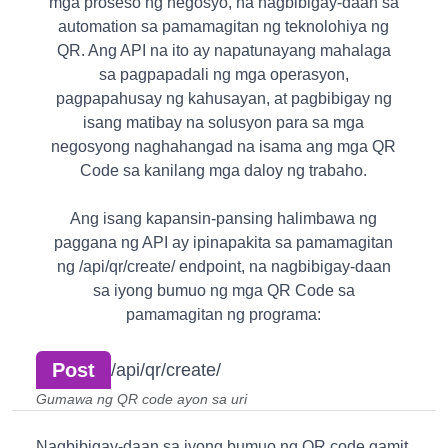
mga proseso ng negosyo, na nagbibigay-daan sa
automation sa pamamagitan ng teknolohiya ng
QR. Ang API na ito ay napatunayang mahalaga
sa pagpapadali ng mga operasyon,
pagpapahusay ng kahusayan, at pagbibigay ng
isang matibay na solusyon para sa mga
negosyong naghahangad na isama ang mga QR
Code sa kanilang mga daloy ng trabaho.
Ang isang kapansin-pansing halimbawa ng
paggana ng API ay ipinapakita sa pamamagitan
ng /api/qr/create/ endpoint, na nagbibigay-daan
sa iyong bumuo ng mga QR Code sa
pamamagitan ng programa:
Post
/api/qr/create/
Gumawa ng QR code ayon sa uri
Nagbibigay-daan sa iyong bumuo ng QR code gamit