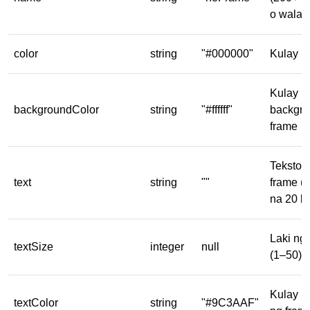
o walan
color
string
"#000000"
Kulay n
Kulay n
backgroundColor
string
"#ffffff"
backgro
frame
Teksto n
text
string
""
frame 
na 20 ka
Laki ng 
textSize
integer
null
(1–50)
Kulay n
textColor
string
"#9C3AAF"