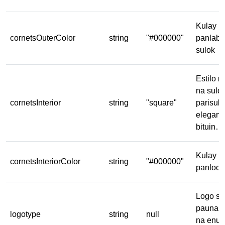
Kulay n
cornetsOuterColor
string
"#000000"
panlaba
sulok
Estilo 
na sulok
cornetsInterior
string
"square"
parisuka
elegant
bituin…
Kulay n
cornetsInteriorColor
string
"#000000"
panloob
Logo sa 
paunang
logotype
string
null
na enum