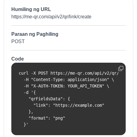
Humiling ng URL
https://me-qr.com/api/v2/qr/link/create
Paraan ng Paghiling
POST
Code
curl -X POST https://me-qr.com/api/v2/qr/link/cre
  -H "Content-Type: application/json" \

  -H "X-AUTH-TOKEN: YOUR_API_TOKEN" \

  -d '{

    "qrFieldsData": {

      "link": "https://example.com"

    },

    "format": "png"

  }'