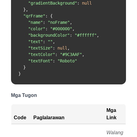
"gradientBackground"
: 
null
  },

"qrFrame"
: {

"name"
: 
"noFrame"
,

"color"
: 
"#000000"
,

"backgroundColor"
: 
"#ffffff"
,

"text"
: 
""
,

"textSize"
: 
null
,

"textColor"
: 
"#9C3AAF"
,

"textFont"
: 
"Roboto"
  }

}
Mga Tugon
Mga
Code
Paglalarawan
Link
Walang