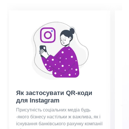
Як застосувати QR-коди
Ро
для Instagram
пр
Yo
Присутність соціальних медіа будь
-якого бізнесу настільки ж важлива, як і
Від
існування банківського рахунку компанії
вік