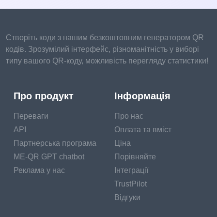
Створіть коди з нашим безкоштовним генератором QR
кодів. Зрозумілий інтерфейс, різноманітність у виборі
типу вашого QR-коду, можливість перегляду статистики!
Про продукт
Інформація
Переваги
Про нас
API
Оплата та вміст
Партнерська програма
Ціна
ME-QR GPT chatbot
Порівняйте
Реклама у нас
Інтеграції
TrustPilot
Відгуки