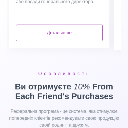
або посади генерального директора.
Інт
You
заб
Детальніше
Особливості
Ви отримуєте
10%
From
Each Friend's Purchases
Реферальна програма - це система, яка стимулює
попередніх клієнтів рекомендувати свою продукцію
своїй родині та друзям.