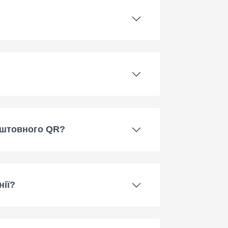
коштовного QR?
нії?