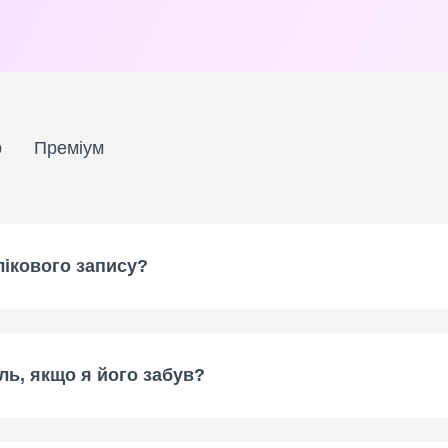
р
Преміум
лікового запису?
ль, якщо я його забув?