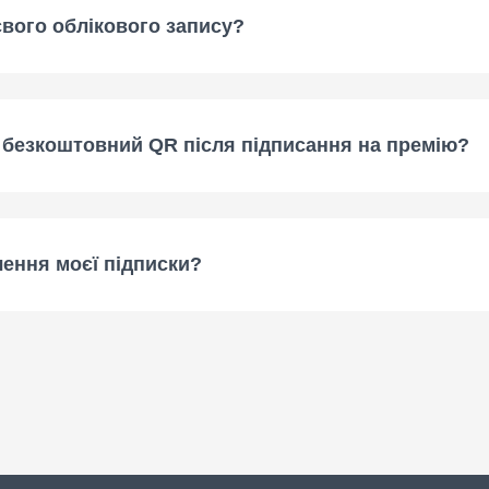
свого облікового запису?
й безкоштовний QR після підписання на премію?
нчення моєї підписки?