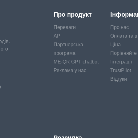
Про продукт
Інформа
Переваги
Про нас
API
Оплата та в
дів.
Партнерська
Ціна
шого
програма
Порівняйте
ME-QR GPT chatbot
Інтеграції
Реклама у нас
TrustPilot
Відгуки
!
Розсилка