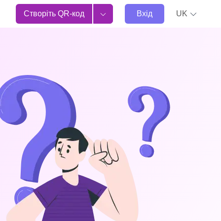
Створіть QR-код
Вхід
UK