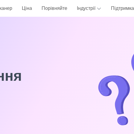
канер
Ціна
Порівняйте
Індустрії
Підтримка
ння