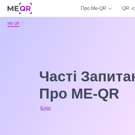
Про Me-QR
QR -с
ME-QR
Часті Запита
Про ME-QR
Блог