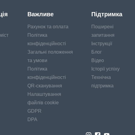
ція
Важливе
Підтримка
Рахунок та оплата
Поширені
міст
Політика
запитання
конфіденційності
Інструкції
Загальні положення
Блог
та умови
Відео
Політика
Історії успіху
конфіденційності
Технічна
QR-сканування
підтримка
Налаштування
файлів cookie
GDPR
DPA