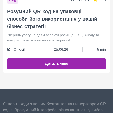
Розумний QR-код на упаковці -
способи його використання у вашій
бізнес-стратегії
Зверніть увагу на деякі аспекти розміщення QR-коду та
використовуйте його на свою користь!
O. Kisil
25.06.26
5 min
Детальніше
Створіть коди з нашим безкоштовним генератором QR
кодів. Зрозумілий інтерфейс, різноманітність у виборі