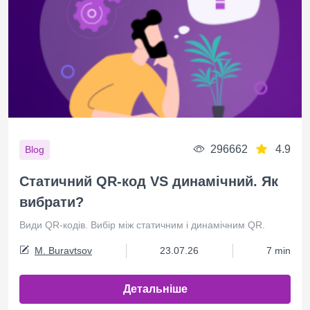
296662
4.9
Blog
Статичний QR-код VS динамічний. Як
вибрати?
Види QR-кодів. Вибір між статичним і динамічним QR.
M. Buravtsov
23.07.26
7 min
Детальніше