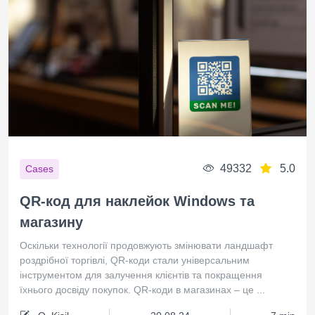
49332
5.0
Cases
QR-код для наклейок Windows та
магазину
Оскільки технології продовжують змінювати ландшафт
роздрібної торгівлі, QR-коди стали універсальним
інструментом для залучення клієнтів та покращення
їхнього досвіду покупок. QR-коди в магазинах – це ...