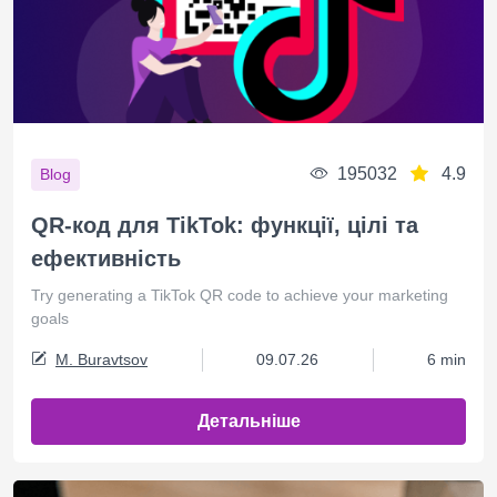
195032
4.9
Blog
QR-код для TikTok: функції, цілі та
ефективність
Try generating a TikTok QR code to achieve your marketing
goals
M. Buravtsov
09.07.26
6 min
Детальніше