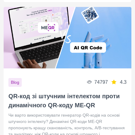
74797
4.3
Blog
QR-код зі штучним інтелектом проти
динамічного QR-коду ME-QR
Чи варто використовувати генератор QR-кодів на основі
штучного інтелекту? Динамічні QR-коди ME-QR
пропонують кращу сканованість, контроль, A/B-тестування
та аналітику, ніж QR-коди на основі штучного і ...