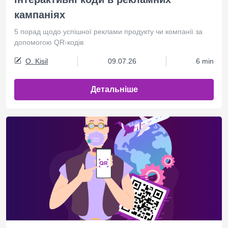
кампаніях
5 порад щодо успішної реклами продукту чи компанії за
допомогою QR-кодів
O. Kisil
09.07.26
6 min
Детальніше