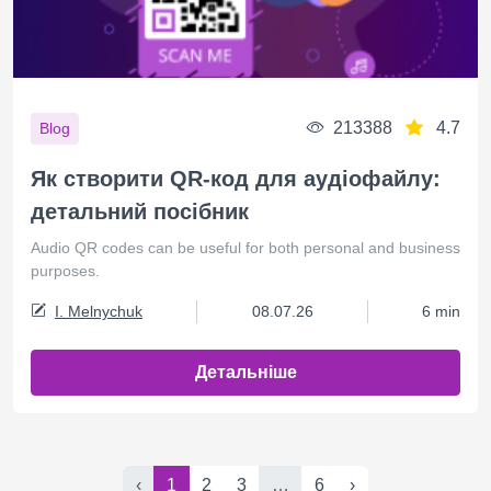
213388
4.7
Blog
Як створити QR-код для аудіофайлу:
детальний посібник
Audio QR codes can be useful for both personal and business
purposes.
I. Melnychuk
08.07.26
6 min
Детальніше
‹
1
2
3
…
6
›