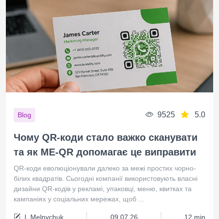
9525
5.0
Blog
Чому QR-коди стало важко сканувати
та як ME-QR допомагає це виправити
QR-коди еволюціонували далеко за межі простих чорно-
білих квадратів. Сьогодні компанії використовують власні
дизайни QR-кодів у рекламі, упаковці, меню, квитках та
кампаніях у соціальних мережах, щоб ...
I. Melnychuk
09.07.26
12 min