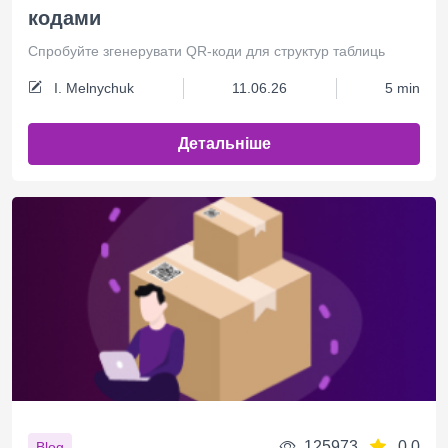
кодами
Спробуйте згенерувати QR-коди для структур таблиць
I. Melnychuk
11.06.26
5 min
Детальніше
125973
0.0
Blog