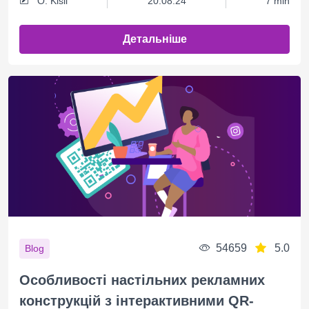
O. Kisil
20.08.24
7 min
Детальніше
54659
5.0
Blog
Особливості настільних рекламних
конструкцій з інтерактивними QR-