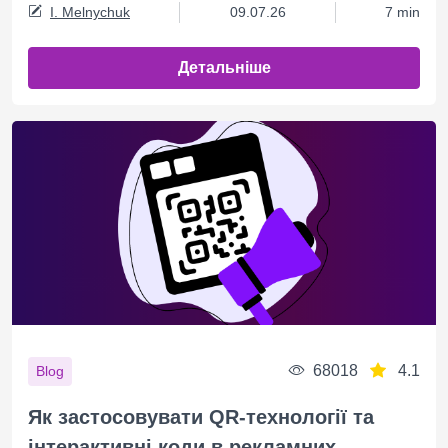
I. Melnychuk
09.07.26
7 min
Детальніше
68018
4.1
Blog
Як застосовувати QR-технології та
інтерактивні коди в рекламних