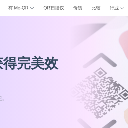
有 Me-QR
QR扫描仪
价钱
比较
行业
获得完美效
钮。