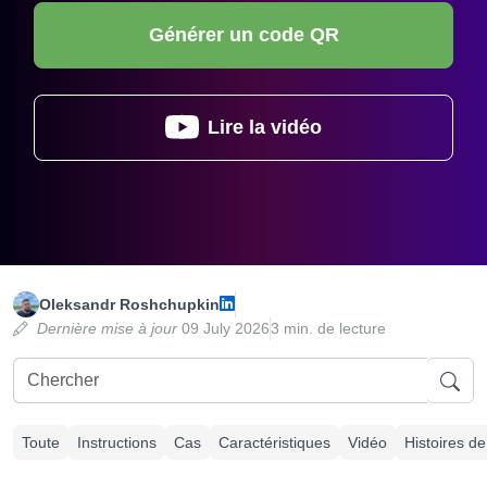
Générer un code QR
Lire la vidéo
Oleksandr Roshchupkin
Dernière mise à jour
09 July 2026
3 min. de lecture
Toute
Instructions
Cas
Caractéristiques
Vidéo
Histoires de