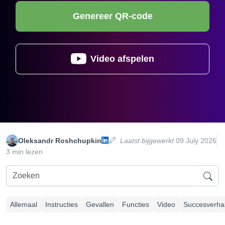
Genereer QR-code
Video afspelen
Oleksandr Roshchupkin
Laatst bijgewerkt
09 July 2026
3 min lezen
Allemaal
Instructies
Gevallen
Functies
Video
Succesverha