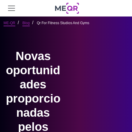
ME-QR
Blog
Qr For Fitness Studios And Gyms
Novas
oportunid
ades
proporcio
nadas
pelos