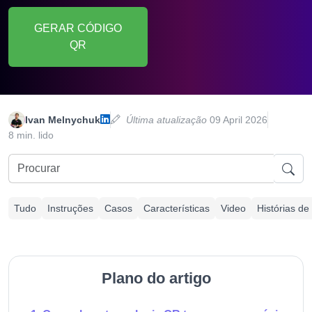
GERAR CÓDIGO
QR
Ivan Melnychuk
Última atualização
09 April 2026
8 min. lido
Tudo
Instruções
Casos
Características
Video
Histórias de
Plano do artigo