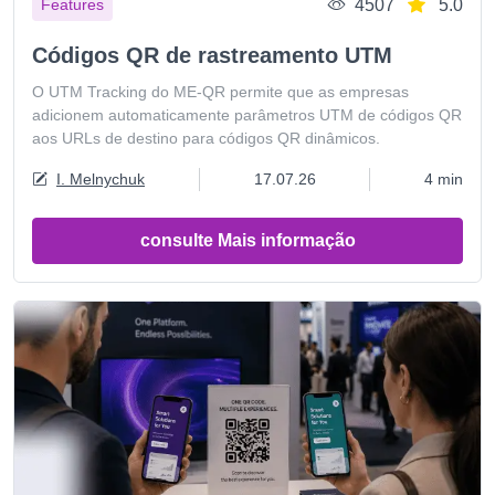
4507
5.0
Features
Códigos QR de rastreamento UTM
O UTM Tracking do ME-QR permite que as empresas
adicionem automaticamente parâmetros UTM de códigos QR
aos URLs de destino para códigos QR dinâmicos.
I. Melnychuk
17.07.26
4 min
consulte Mais informação