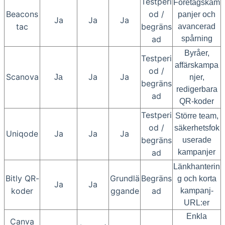
Testperi
Företagskam
Beacons
od /
panjer och
Ja
Ja
Ja
tac
begräns
avancerad
ad
spårning
Byråer,
Testperi
affärskampa
od /
Scanova
Ja
Ja
Ja
njer,
begräns
redigerbara
ad
QR-koder
Testperi
Större team,
od /
säkerhetsfok
Uniqode
Ja
Ja
Ja
begräns
userade
ad
kampanjer
Länkhanterin
Bitly QR-
Grundlä
Begräns
g och korta
Ja
Ja
koder
ggande
ad
kampanj-
URL:er
Enkla
Canva