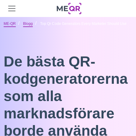
ME-QR
Blogg
Top Qr Code Generators Every Marketer Should Use
De bästa QR-
kodgeneratorerna
som alla
marknadsförare
borde använda