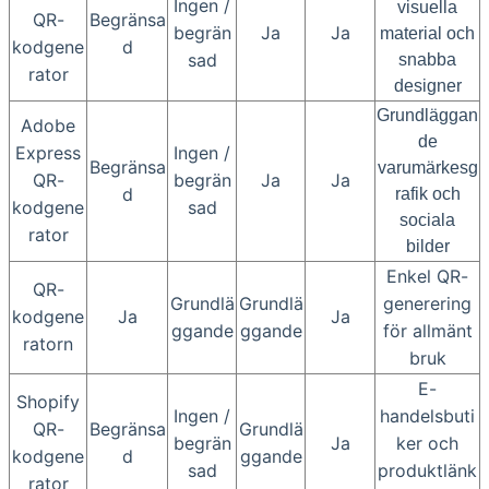
Ingen /
visuella
QR-
Begränsa
begrän
Ja
Ja
material och
kodgene
d
sad
snabba
rator
designer
Grundläggan
Adobe
de
Express
Ingen /
Begränsa
varumärkesg
QR-
begrän
Ja
Ja
d
rafik och
kodgene
sad
sociala
rator
bilder
Enkel QR-
QR-
Grundlä
Grundlä
generering
kodgene
Ja
Ja
ggande
ggande
för allmänt
ratorn
bruk
E-
Shopify
Ingen /
handelsbuti
QR-
Begränsa
Grundlä
begrän
Ja
ker och
kodgene
d
ggande
sad
produktlänk
rator