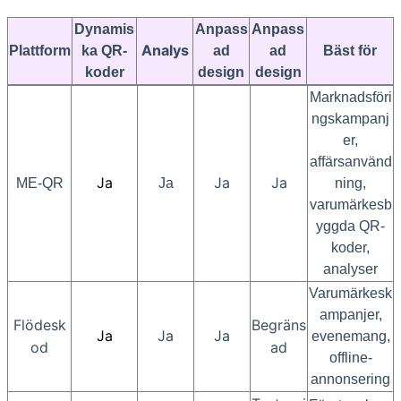
Dynamis
Anpass
Anpass
Analys
Plattform
ka QR-
ad
ad
Bäst för
koder
design
design
Marknadsföri
ngskampanj
er,
affärsanvänd
Ja
Ja
Ja
ME-QR
Ja
ning,
varumärkesb
yggda QR-
koder,
analyser
Varumärkesk
ampanjer,
Flödesk
Begräns
Ja
Ja
Ja
evenemang,
od
ad
offline-
annonsering