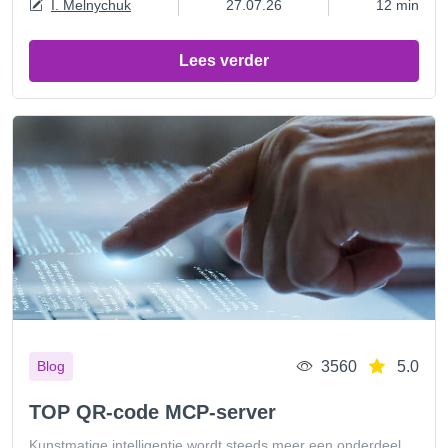
I. Melnychuk
27.07.26
12 min
Lees verder
3560
5.0
Blog
TOP QR-code MCP-server
Kunstmatige intelligentie wordt steeds meer een onderdeel