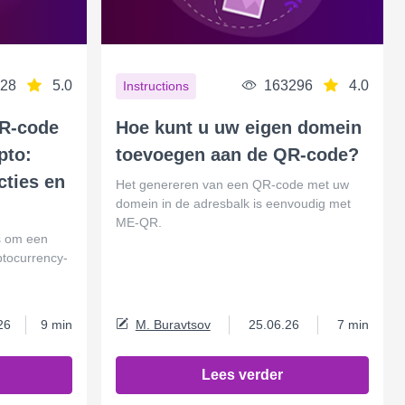
28
5.0
163296
4.0
Instructions
QR-code
Hoe kunt u uw eigen domein
pto:
toevoegen aan de QR-code?
cties en
Het genereren van een QR-code met uw
domein in de adresbalk is eenvoudig met
ME-QR.
om een ​​
ptocurrency-
26
9 min
M. Buravtsov
25.06.26
7 min
Lees verder