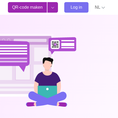
QR-code maken
Log in
NL