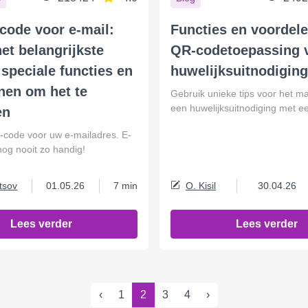
code voor e-mail:
Functies en voordel
et belangrijkste
QR-codetoepassing 
 speciale functies en
huwelijksuitnodigin
nen om het te
Gebruik unieke tips voor het m
een huwelijksuitnodiging met 
en
code voor uw e-mailadres. E-
og nooit zo handig!
tsov
01.05.26
7 min
O. Kisil
30.04.26
Lees verder
Lees verder
‹
1
2
3
4
›