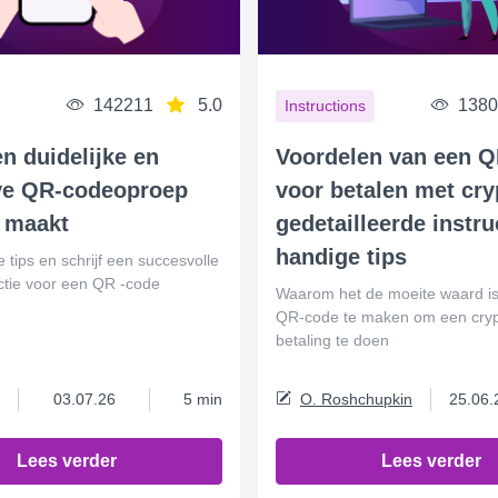
142211
5.0
1380
Instructions
n duidelijke en
Voordelen van een 
eve QR-codeoproep
voor betalen met cry
e maakt
gedetailleerde instru
handige tips
 tips en schrijf een succesvolle
ctie voor een QR -code
Waarom het de moeite waard is 
QR-code te maken om een ​​cry
betaling te doen
03.07.26
5 min
O. Roshchupkin
25.06.
Lees verder
Lees verder