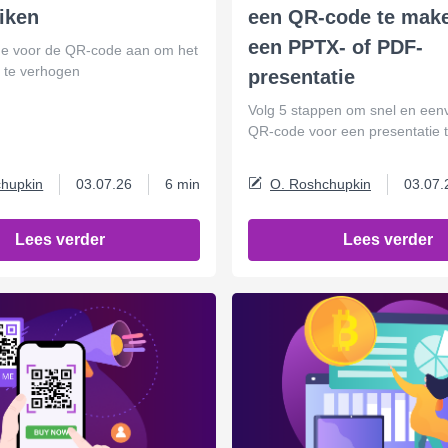
iken
een QR-code te mak
een PPTX- of PDF-
me voor de QR-code aan om het
s te verhogen
presentatie
Volg 5 stappen om snel en een
QR-code voor een presentatie 
hupkin
03.07.26
6 min
O. Roshchupkin
03.07.
Lees verder
Lees verder