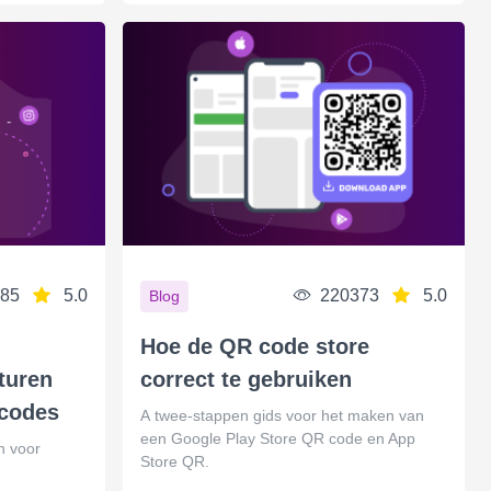
85
5.0
220373
5.0
Blog
Hoe de QR code store
cturen
correct te gebruiken
-codes
А twee-stappen gids voor het maken van
een Google Play Store QR code en App
n voor
Store QR.