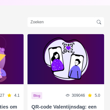
27
4.1
309046
5.0
Blog
ties om
QR-code Valentijnsdag: een