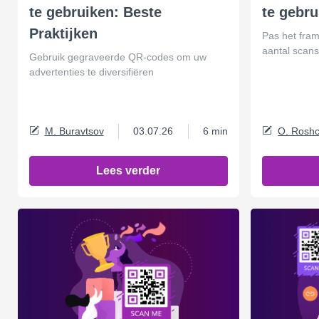
te gebruiken: Beste
te gebru
Praktijken
Pas het fra
aantal scan
Gebruik gegraveerde QR-codes om uw
advertenties te diversifiëren
M. Buravtsov
03.07.26
6 min
O. Roshc
Lees verder