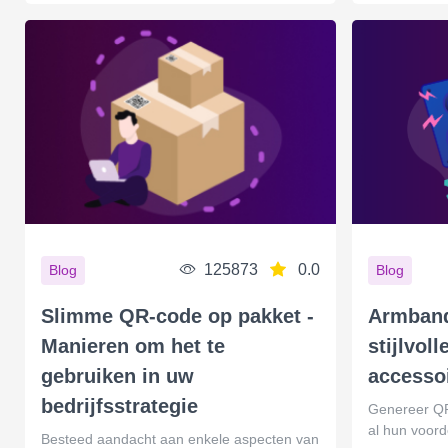
125873
0.0
Blog
Blog
Slimme QR-code op pakket -
Armband
Manieren om het te
stijlvol
gebruiken in uw
accesso
bedrijfsstrategie
Genereer QR
al hun voord
Besteed aandacht aan enkele aspecten van