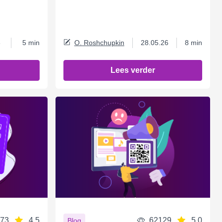
6
5 min
O. Roshchupkin
28.05.26
8 min
Lees verder
73
4.5
62129
5.0
Blog