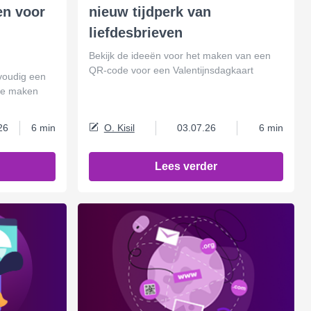
en voor
nieuw tijdperk van
liefdesbrieven
Bekijk de ideeën voor het maken van een
QR-code voor een Valentijnsdagkaart
voudig een
te maken
26
6 min
O. Kisil
03.07.26
6 min
Lees verder