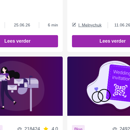
25.06.26
6 min
I. Melnychuk
11.06.2
Lees verder
Lees verder
218424
4.0
2492
s
Blog