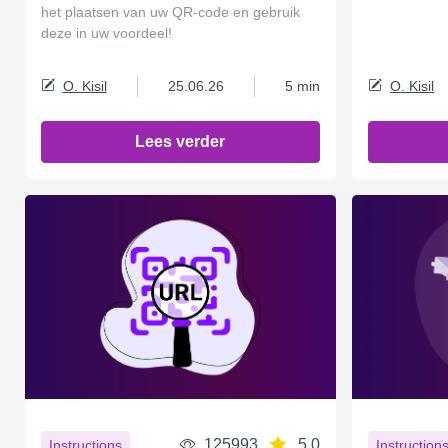
het plaatsen van uw QR-code en gebruik
deze in uw voordeel!
O. Kisil
25.06.26
5 min
O. Kisil
Lees verder
125993
5.0
Instructions
Instruction