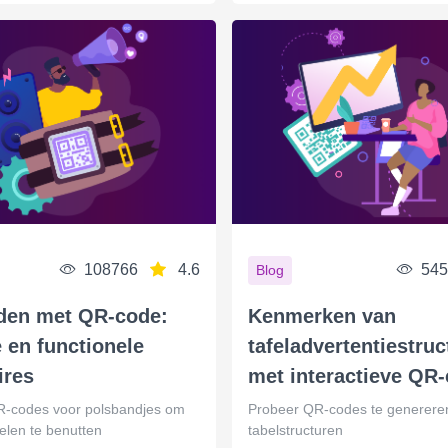
108766
4.6
545
Blog
en met QR-code:
Kenmerken van
le en functionele
tafeladvertentiestru
ires
met interactieve QR
-codes voor polsbandjes om
Probeer QR-codes te generere
elen te benutten
tabelstructuren