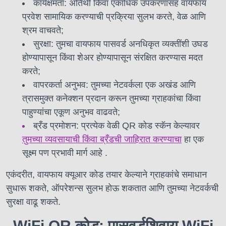
कार्यक्षमता: अतिथी किंवा एकाधिक उपकरणांसह वायफाय
प्रवेश सामायिक करण्याची प्रक्रिया सुलभ करते, वेळ आणि
श्रम वाचवते;
सुरक्षा: तुमचा वायफाय पासवर्ड अनधिकृत व्यक्तींशी उघड
होण्यापासून किंवा शेअर होण्यापासून संरक्षित करण्यास मदत
करते;
वापरकर्ता अनुभव: तुमच्या नेटवर्कला एक अखंड आणि
त्रासमुक्त कनेक्शन प्रदान करून तुमच्या ग्राहकांचा किंवा
पाहुण्यांचा एकूण अनुभव वाढवते;
ब्रँड प्रमोशन: प्रत्येक वेळी QR कोड स्कॅन केल्यावर
तुमच्या व्यवसायाची किंवा ब्रँडची जाहिरात करण्याचा
हा एक
सूक्ष्म पण प्रभावी मार्ग आहे .
एकंदरीत, वायफाय क्यूआर कोड तयार केल्याने ग्राहकांचे समाधान
सुधारू शकते, ऑपरेशन्स सुलभ होऊ शकतात आणि तुमच्या नेटवर्कची
सुरक्षा वाढू शकते.
WiFi QR कोड: पासवर्डशिवाय WiFi