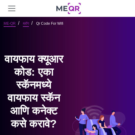
ME-QR
ब्लॉग
Qr Code For Wifi
वायफाय क्यूआर
कोड: एका
स्कॅनमध्ये
वायफाय स्कॅन
आणि कनेक्ट
कसे करावे?