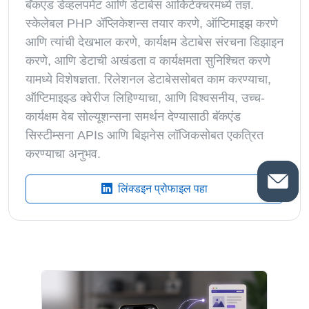
बॅकएंड डेव्हलपमेंट आणि डेटाबेस आर्किटेक्चरमध्ये तज्ञ.
स्केलेबल PHP ॲप्लिकेशन्स तयार करणे, ऑप्टिमाइझ करणे
आणि त्यांची देखभाल करणे, कार्यक्षम डेटाबेस संरचना डिझाइन
करणे, आणि डेटाची अखंडता व कार्यक्षमता सुनिश्चित करणे
यामध्ये विशेषज्ञता. रिलेशनल डेटाबेससोबत काम करण्याचा,
ऑप्टिमाइझ्ड क्वेरीज लिहिण्याचा, आणि विश्वसनीय, उच्च-
कार्यक्षम वेब सोल्यूशन्सना समर्थन देण्यासाठी बॅकएंड
सिस्टीम्सना APIs आणि बिझनेस लॉजिकसोबत एकत्रित
करण्याचा अनुभव.
लिंक्डइन प्रोफाइल पहा