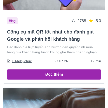
2788
5.0
Blog
Công cụ mã QR tốt nhất cho đánh giá
Google và phản hồi khách hàng
Các đánh giá trực tuyến ảnh hưởng đến quyết định mua
hàng của khách hàng trước khi họ ghé thăm doanh nghiệp.
I. Melnychuk
27.07.26
12 min
Đọc thêm