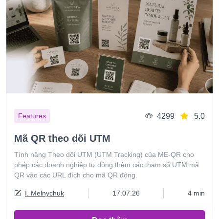
4299
5.0
Features
Mã QR theo dõi UTM
Tính năng Theo dõi UTM (UTM Tracking) của ME-QR cho
phép các doanh nghiệp tự động thêm các tham số UTM mã
QR vào các URL đích cho mã QR động.
I. Melnychuk
17.07.26
4 min