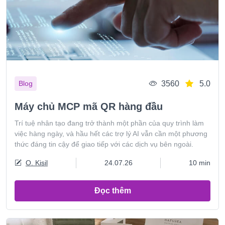
3560
5.0
Blog
Máy chủ MCP mã QR hàng đầu
Trí tuệ nhân tạo đang trở thành một phần của quy trình làm
việc hàng ngày, và hầu hết các trợ lý AI vẫn cần một phương
thức đáng tin cậy để giao tiếp với các dịch vụ bên ngoài.
O. Kisil
24.07.26
10 min
Đọc thêm