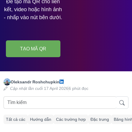
Để tạo mã QR cho liên
kết, video hoặc hình ảnh
- nhấp vào nút bên dưới.
TẠO MÃ QR
Oleksandr Roshchupkin
Cập nhật lần cuối
17 April 2026
6 phút đọc
Tất cả các
Hướng dẫn
Các trường hợp
Đặc trưng
Băng hìn