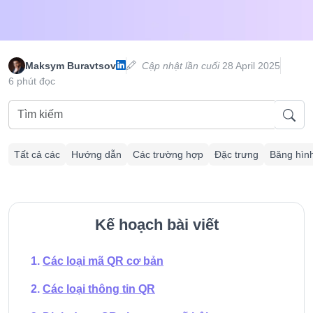
Maksym Buravtsov
Cập nhật lần cuối
28 April 2025
6 phút đọc
Tất cả các
Hướng dẫn
Các trường hợp
Đặc trưng
Băng hìn
Kế hoạch bài viết
Các loại mã QR cơ bản
Các loại thông tin QR