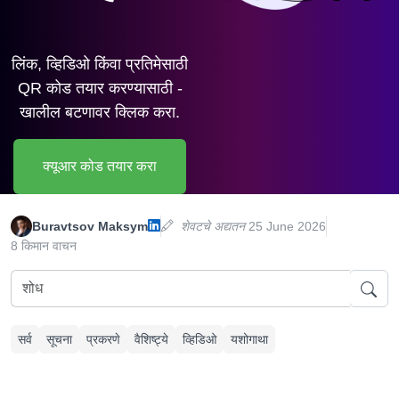
लिंक, व्हिडिओ किंवा प्रतिमेसाठी
QR कोड तयार करण्यासाठी -
खालील बटणावर क्लिक करा.
क्यूआर कोड तयार करा
Buravtsov Maksym
शेवटचे अद्यतन
25 June 2026
8 किमान वाचन
सर्व
सूचना
प्रकरणे
वैशिष्ट्ये
व्हिडिओ
यशोगाथा