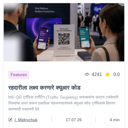
4241
0.0
Features
रहदारीला लक्ष्य करणारे क्यूआर कोड
ME-QR ट्रॅफिक टार्गेटिंग (Traffic Targeting) व्यवसायांना कस्टम टक्केवारी
नियमांचा वापर करून एकाधिक गंतव्यस्थानांमध्ये क्यूआर कोड ट्रॅफिकचे वितरण
करण्याची परवानगी देते.
I. Melnychuk
17.07.26
4 min