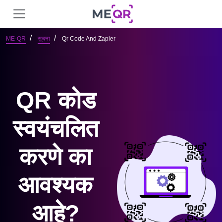
ME-QR
सूचना
Qr Code And Zapier
QR कोड
स्वयंचलित
करणे का
आवश्यक
आहे?