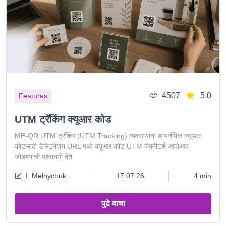
4507
5.0
Features
UTM ट्रॅकिंग क्यूआर कोड
ME-QR UTM ट्रॅकिंग (UTM Tracking) व्यवसायांना डायनॅमिक क्यूआर
कोडसाठी डेस्टिनेशन URL मध्ये क्यूआर कोड UTM पॅरामीटर्स आपोआप
जोडण्याची परवानगी देते.
I. Melnychuk
17.07.26
4 min
पुढे वाचा