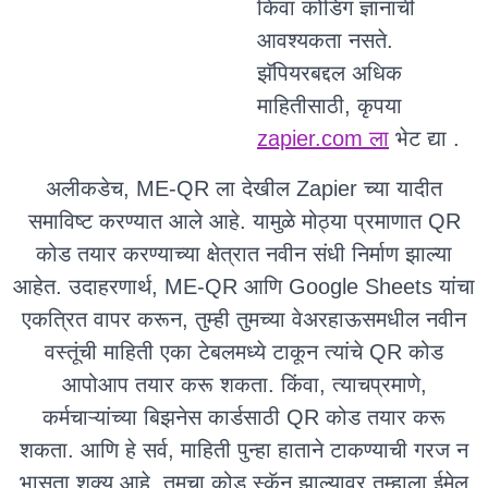
किंवा कोडिंग ज्ञानाची
आवश्यकता नसते.
झॅपियरबद्दल अधिक
माहितीसाठी, कृपया
zapier.com ला
भेट द्या .
अलीकडेच, ME-QR ला देखील Zapier च्या यादीत
समाविष्ट करण्यात आले आहे. यामुळे मोठ्या प्रमाणात QR
कोड तयार करण्याच्या क्षेत्रात नवीन संधी निर्माण झाल्या
आहेत. उदाहरणार्थ, ME-QR आणि Google Sheets यांचा
एकत्रित वापर करून, तुम्ही तुमच्या वेअरहाऊसमधील नवीन
वस्तूंची माहिती एका टेबलमध्ये टाकून त्यांचे QR कोड
आपोआप तयार करू शकता. किंवा, त्याचप्रमाणे,
कर्मचाऱ्यांच्या बिझनेस कार्डसाठी QR कोड तयार करू
शकता. आणि हे सर्व, माहिती पुन्हा हाताने टाकण्याची गरज न
भासता शक्य आहे. तुमचा कोड स्कॅन झाल्यावर तुम्हाला ईमेल