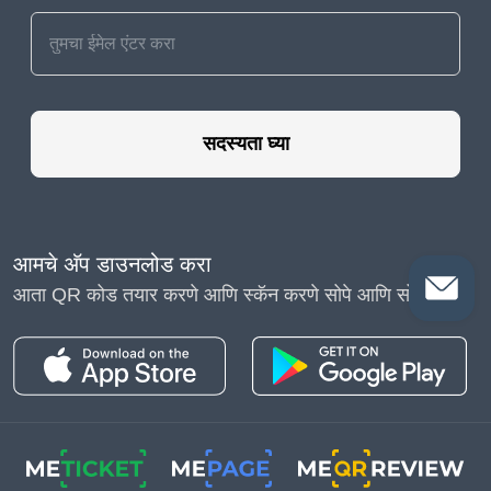
सदस्यता घ्या
आमचे अ‍ॅप डाउनलोड करा
आता QR कोड तयार करणे आणि स्कॅन करणे सोपे आणि सोपे आहे!