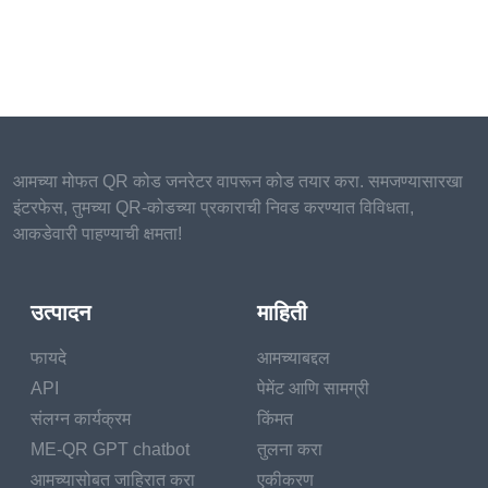
आमच्या मोफत QR कोड जनरेटर वापरून कोड तयार करा. समजण्यासारखा
इंटरफेस, तुमच्या QR-कोडच्या प्रकाराची निवड करण्यात विविधता,
आकडेवारी पाहण्याची क्षमता!
उत्पादन
माहिती
फायदे
आमच्याबद्दल
API
पेमेंट आणि सामग्री
संलग्न कार्यक्रम
किंमत
ME-QR GPT chatbot
तुलना करा
आमच्यासोबत जाहिरात करा
एकीकरण