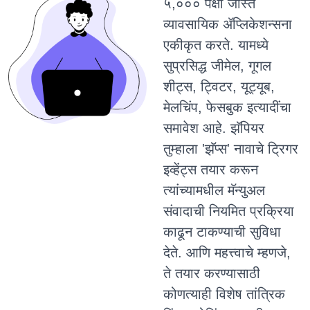
५,००० पेक्षा जास्त
व्यावसायिक ॲप्लिकेशन्सना
एकीकृत करते. यामध्ये
सुप्रसिद्ध जीमेल, गूगल
शीट्स, ट्विटर, यूट्यूब,
मेलचिंप, फेसबुक इत्यादींचा
समावेश आहे. झॅपियर
तुम्हाला 'झॅप्स' नावाचे ट्रिगर
इव्हेंट्स तयार करून
त्यांच्यामधील मॅन्युअल
संवादाची नियमित प्रक्रिया
काढून टाकण्याची सुविधा
देते. आणि महत्त्वाचे म्हणजे,
ते तयार करण्यासाठी
कोणत्याही विशेष तांत्रिक