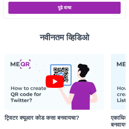
पुढे वाचा
नवीनतम व्हिडिओ
ट्विटर क्यूआर कोड कसा बनवायचा?
एकाधिक
बनवायच