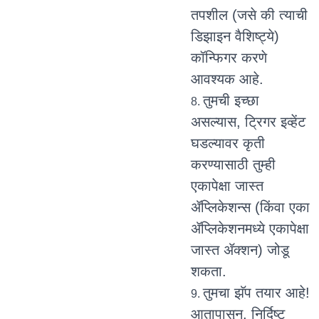
तपशील (जसे की त्याची
डिझाइन वैशिष्ट्ये)
कॉन्फिगर करणे
आवश्यक आहे.
तुमची इच्छा
असल्यास, ट्रिगर इव्हेंट
घडल्यावर कृती
करण्यासाठी तुम्ही
एकापेक्षा जास्त
ॲप्लिकेशन्स (किंवा एका
ॲप्लिकेशनमध्ये एकापेक्षा
जास्त ॲक्शन) जोडू
शकता.
तुमचा झॅप तयार आहे!
आतापासून, निर्दिष्ट