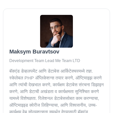
Maksym Buravtsov
Development Team Lead Me Team LTD
बॅकएंड डेव्हलपमेंट आणि डेटाबेस आर्किटेक्चरमध्ये तज्ञ.
स्केलेबल PHP ॲप्लिकेशन्स तयार करणे, ऑप्टिमाइझ करणे
आणि त्यांची देखभाल करणे, कार्यक्षम डेटाबेस संरचना डिझाइन
करणे, आणि डेटाची अखंडता व कार्यक्षमता सुनिश्चित करणे
यामध्ये विशेषज्ञता. रिलेशनल डेटाबेससोबत काम करण्याचा,
ऑप्टिमाइझ्ड क्वेरीज लिहिण्याचा, आणि विश्वसनीय, उच्च-
कार्यक्षम वेब सोल्यूशन्सना समर्थन देण्यासाठी बॅकएंड